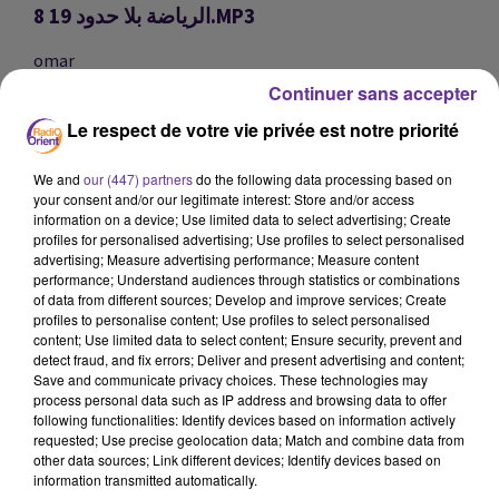
الرياضة بلا حدود 19 8.MP3
omar
Continuer sans accepter
الرياضة بلا حدود 19 8.mp3
Le respect de votre vie privée est notre priorité
الرياضة بلا حدود 19 8.mp3
We and
our (447) partners
do the following data processing based on
0:00
11 min 13 sec
your consent and/or our legitimate interest: Store and/or access
information on a device; Use limited data to select advertising; Create
profiles for personalised advertising; Use profiles to select personalised
advertising; Measure advertising performance; Measure content
performance; Understand audiences through statistics or combinations
of data from different sources; Develop and improve services; Create
profiles to personalise content; Use profiles to select personalised
content; Use limited data to select content; Ensure security, prevent and
detect fraud, and fix errors; Deliver and present advertising and content;
Save and communicate privacy choices. These technologies may
process personal data such as IP address and browsing data to offer
following functionalities: Identify devices based on information actively
requested; Use precise geolocation data; Match and combine data from
other data sources; Link different devices; Identify devices based on
SUR LE MÊME SUJET
information transmitted automatically.