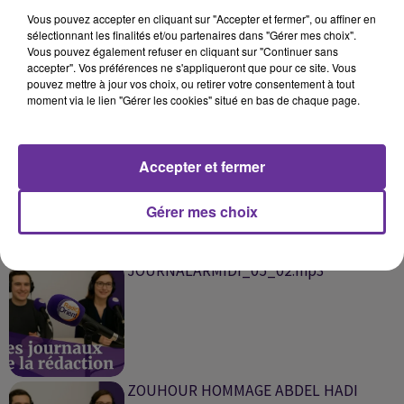
Vous pouvez accepter en cliquant sur "Accepter et fermer", ou affiner en
SPORT SANS FRONTIERES 13 02 2026
sélectionnant les finalités et/ou partenaires dans "Gérer mes choix".
_.mp3
Vous pouvez également refuser en cliquant sur "Continuer sans
accepter". Vos préférences ne s'appliqueront que pour ce site. Vous
pouvez mettre à jour vos choix, ou retirer votre consentement à tout
moment via le lien "Gérer les cookies" situé en bas de chaque page.
ZAWYAT ACHARQ PA `IRAN` USA
Accepter et fermer
`ISRAEL 12`02`26_.mp3
Gérer mes choix
JOURNALARMIDI_05_02.mp3
ZOUHOUR HOMMAGE ABDEL HADI