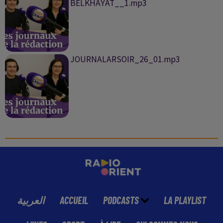
BELKHAYAT__1.mp3
JOURNALARSOIR_26_01.mp3
العربية
ACCUEIL
PODCASTS
LA PLAYLIST