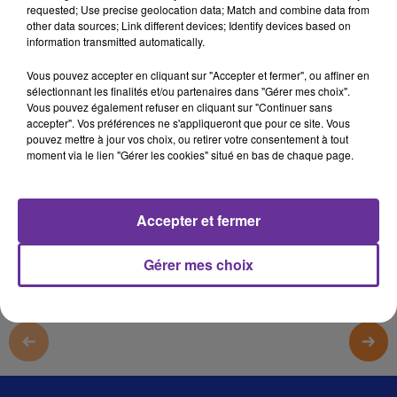
requested; Use precise geolocation data; Match and combine data from
المشرق 19
other data sources; Link different devices; Identify devices based on
information transmitted automatically.
المشرق 19
Vous pouvez accepter en cliquant sur "Accepter et fermer", ou affiner en
المشرق 19
sélectionnant les finalités et/ou partenaires dans "Gérer mes choix".
Vous pouvez également refuser en cliquant sur "Continuer sans
المشرق 19
accepter". Vos préférences ne s'appliqueront que pour ce site. Vous
pouvez mettre à jour vos choix, ou retirer votre consentement à tout
moment via le lien "Gérer les cookies" situé en bas de chaque page.
0:00
4 min 19 sec
Afficher la transcription écrite
Accepter et fermer
Gérer mes choix