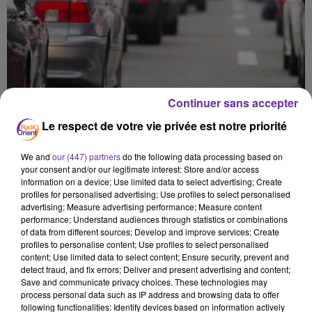
Continuer sans accepter
Le respect de votre vie privée est notre priorité
We and
our (447) partners
do the following data processing based on
your consent and/or our legitimate interest: Store and/or access
information on a device; Use limited data to select advertising; Create
profiles for personalised advertising; Use profiles to select personalised
advertising; Measure advertising performance; Measure content
performance; Understand audiences through statistics or combinations
of data from different sources; Develop and improve services; Create
profiles to personalise content; Use profiles to select personalised
content; Use limited data to select content; Ensure security, prevent and
المشرق 19
detect fraud, and fix errors; Deliver and present advertising and content;
Save and communicate privacy choices. These technologies may
process personal data such as IP address and browsing data to offer
19 mai 2026 - 4 min 19 sec
following functionalities: Identify devices based on information actively