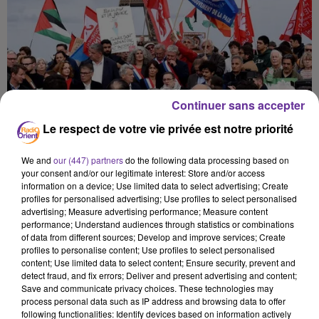
Continuer sans accepter
Le respect de votre vie privée est notre priorité
We and
our (447) partners
do the following data processing based on
your consent and/or our legitimate interest: Store and/or access
information on a device; Use limited data to select advertising; Create
profiles for personalised advertising; Use profiles to select personalised
advertising; Measure advertising performance; Measure content
performance; Understand audiences through statistics or combinations
of data from different sources; Develop and improve services; Create
profiles to personalise content; Use profiles to select personalised
content; Use limited data to select content; Ensure security, prevent and
زاوية 16
detect fraud, and fix errors; Deliver and present advertising and content;
Save and communicate privacy choices. These technologies may
process personal data such as IP address and browsing data to offer
16 juin 2026 - 6 min 55 sec
following functionalities: Identify devices based on information actively