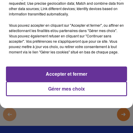
requested; Use precise geolocation data; Match and combine data from
زاوية 16
other data sources; Link different devices; Identify devices based on
information transmitted automatically.
زاوية 16
Vous pouvez accepter en cliquant sur "Accepter et fermer", ou affiner en
زاوية 16
sélectionnant les finalités et/ou partenaires dans "Gérer mes choix".
Vous pouvez également refuser en cliquant sur "Continuer sans
زاوية 16
accepter". Vos préférences ne s'appliqueront que pour ce site. Vous
pouvez mettre à jour vos choix, ou retirer votre consentement à tout
moment via le lien "Gérer les cookies" situé en bas de chaque page.
0:00
6 min 55 sec
Afficher la transcription écrite
Accepter et fermer
Gérer mes choix