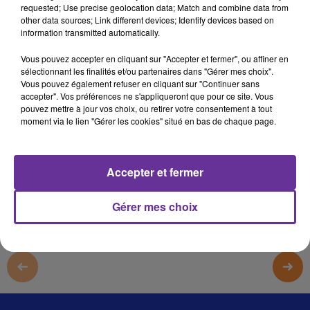
requested; Use precise geolocation data; Match and combine data from
دوغان 122
other data sources; Link different devices; Identify devices based on
information transmitted automatically.
دوغان 122
Vous pouvez accepter en cliquant sur "Accepter et fermer", ou affiner en
دوغان 122
sélectionnant les finalités et/ou partenaires dans "Gérer mes choix".
Vous pouvez également refuser en cliquant sur "Continuer sans
دوغان 122
accepter". Vos préférences ne s'appliqueront que pour ce site. Vous
pouvez mettre à jour vos choix, ou retirer votre consentement à tout
moment via le lien "Gérer les cookies" situé en bas de chaque page.
0:00
14 min 9 sec
Afficher la transcription écrite
Accepter et fermer
Gérer mes choix