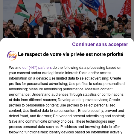
Continuer sans accepter
Le respect de votre vie privée est notre priorité
We and
our (447) partners
do the following data processing based on
your consent and/or our legitimate interest: Store and/or access
information on a device; Use limited data to select advertising; Create
profiles for personalised advertising; Use profiles to select personalised
advertising; Measure advertising performance; Measure content
performance; Understand audiences through statistics or combinations
of data from different sources; Develop and improve services; Create
profiles to personalise content; Use profiles to select personalised
content; Use limited data to select content; Ensure security, prevent and
دوغان 122
detect fraud, and fix errors; Deliver and present advertising and content;
Save and communicate privacy choices. These technologies may
process personal data such as IP address and browsing data to offer
15 juin 2026 - 14 min 9 sec
following functionalities: Identify devices based on information actively