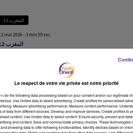
المغرب 12
12 mai 2026 - 3 min 59 sec
المغرب 12
المغرب 12
Contin
المغرب 12
المغرب 12
Le respect de votre vie privée est notre priorité
ers
do the following data processing based on your consent and/or our legitimate int
device; Use limited data to select advertising; Create profiles for personalised adver
vertising; Measure advertising performance; Measure content performance; Unders
ns of data from different sources; Develop and improve services; Create profiles to 
alised content; Use limited data to select content; Ensure security, prevent and detect
ertising and content; Save and communicate privacy choices. These technologies
and browsing data to offer following functionalities: Identify devices based on infor
eolocation data; Match and combine data from other data sources; Link different de