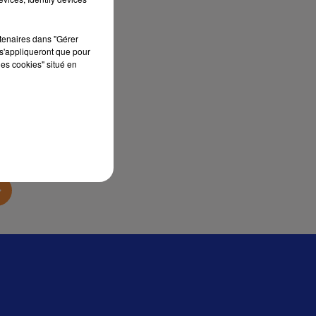
sec
rtenaires dans "Gérer
s'appliqueront que pour
les cookies" situé en