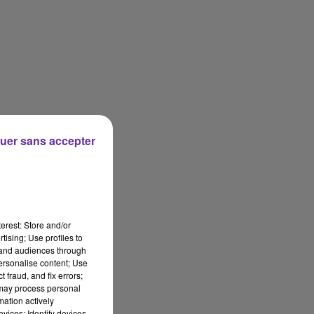
uer sans accepter
erest: Store and/or
tising; Use profiles to
tand audiences through
personalise content; Use
 fraud, and fix errors;
 may process personal
mation actively
vices; Identify devices