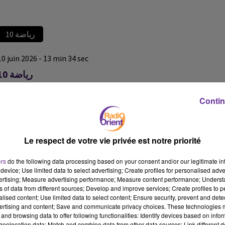
رياضة 10
10 juin 2026 - 13 min 34 sec
رياضة 10
رياضة 10
Contin
رياضة 10
رياضة 10
Le respect de votre vie privée est notre priorité
ers
do the following data processing based on your consent and/or our legitimate int
device; Use limited data to select advertising; Create profiles for personalised adver
vertising; Measure advertising performance; Measure content performance; Unders
ns of data from different sources; Develop and improve services; Create profiles to 
alised content; Use limited data to select content; Ensure security, prevent and detect
ertising and content; Save and communicate privacy choices. These technologies
and browsing data to offer following functionalities: Identify devices based on infor
eolocation data; Match and combine data from other data sources; Link different de