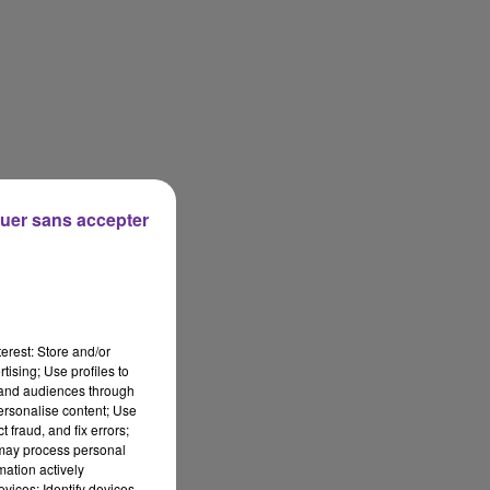
uer sans accepter
erest: Store and/or
tising; Use profiles to
tand audiences through
personalise content; Use
 fraud, and fix errors;
 may process personal
mation actively
vices; Identify devices