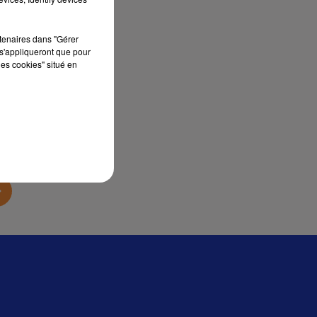
sec
rtenaires dans "Gérer
s'appliqueront que pour
les cookies" situé en