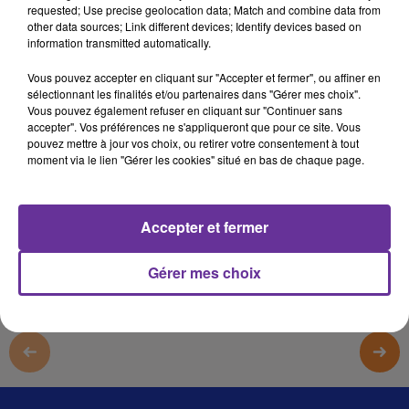
requested; Use precise geolocation data; Match and combine data from
الرياضة 1
other data sources; Link different devices; Identify devices based on
information transmitted automatically.
الرياضة 1
Vous pouvez accepter en cliquant sur "Accepter et fermer", ou affiner en
الرياضة 1
sélectionnant les finalités et/ou partenaires dans "Gérer mes choix".
Vous pouvez également refuser en cliquant sur "Continuer sans
الرياضة 1
accepter". Vos préférences ne s'appliqueront que pour ce site. Vous
pouvez mettre à jour vos choix, ou retirer votre consentement à tout
moment via le lien "Gérer les cookies" situé en bas de chaque page.
0:00
11 min 57 sec
Afficher la transcription écrite
Accepter et fermer
Gérer mes choix