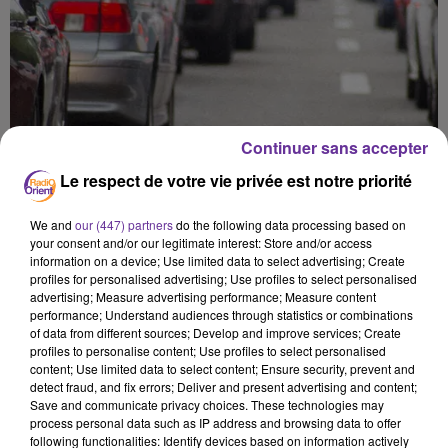
Continuer sans accepter
Le respect de votre vie privée est notre priorité
We and
our (447) partners
do the following data processing based on
your consent and/or our legitimate interest: Store and/or access
information on a device; Use limited data to select advertising; Create
profiles for personalised advertising; Use profiles to select personalised
advertising; Measure advertising performance; Measure content
performance; Understand audiences through statistics or combinations
of data from different sources; Develop and improve services; Create
profiles to personalise content; Use profiles to select personalised
content; Use limited data to select content; Ensure security, prevent and
الرياضة 1
detect fraud, and fix errors; Deliver and present advertising and content;
Save and communicate privacy choices. These technologies may
process personal data such as IP address and browsing data to offer
1er juin 2026 - 11 min 57 sec
following functionalities: Identify devices based on information actively