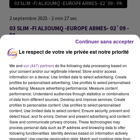
03 SLIM -FI AL3OUMQ -EUROPE ARMES- 02`09 - PA
2 septembre 2025 - 2 min 27 sec
03 SLIM -FI AL3OUMQ -EUROPE ARMES- 02`09 -
PA
Continuer sans accepter
omar
Le respect de votre vie privée est notre priorité
03 SLIM -FI AL3OUMQ -EUROPE ARMES- 02`09 - PA
We and
our (447) partners
do the following data processing based on
03 SLIM -FI AL3OUMQ -EUROPE ARMES- 02`09 - PA
your consent and/or our legitimate interest: Store and/or access
information on a device; Use limited data to select advertising; Create
profiles for personalised advertising; Use profiles to select personalised
0:00
2 min 27 sec
advertising; Measure advertising performance; Measure content
performance; Understand audiences through statistics or combinations
of data from different sources; Develop and improve services; Create
profiles to personalise content; Use profiles to select personalised
content; Use limited data to select content; Ensure security, prevent and
detect fraud, and fix errors; Deliver and present advertising and content;
Save and communicate privacy choices. These technologies may
process personal data such as IP address and browsing data to offer
following functionalities: Identify devices based on information actively
requested; Use precise geolocation data; Match and combine data from