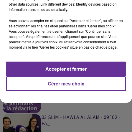
other data sources; Link different devices; Identify devices based on
information transmitted automatically.
SUR LE MÊME SUJET
Vous pouvez accepter en cliquant sur "Accepter et fermer", ou affiner en
sélectionnant les finalités et/ou partenaires dans "Gérer mes choix".
Vous pouvez également refuser en cliquant sur "Continuer sans
accepter". Vos préférences ne s'appliqueront que pour ce site. Vous
04 SLIM - TECHNOLOGIA - 17`02 - PA_
pouvez mettre à jour vos choix, ou retirer votre consentement à tout
moment via le lien "Gérer les cookies" situé en bas de chaque page.
Accepter et fermer
ZAWYAT ACHARQ PA `IRAN` USA
Gérer mes choix
`ISRAEL 12`02`26_.mp3
03 SLIM - HAWLA AL ALAM - 09`02 -
PA_