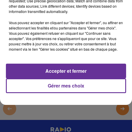
requested; Use precise geolocation data; Match and combine data from
4 septembre 2025 - 2 min 7 sec
other data sources; Link different devices; Identify devices based on
information transmitted automatically.
03 BALKIS HADES ALSA3A 040925 PA
Vous pouvez accepter en cliquant sur "Accepter et fermer", ou affiner en
omar
sélectionnant les finalités et/ou partenaires dans "Gérer mes choix".
Vous pouvez également refuser en cliquant sur "Continuer sans
03 BALKIS HADES ALSA3A 040925 PA
accepter". Vos préférences ne s'appliqueront que pour ce site. Vous
pouvez mettre à jour vos choix, ou retirer votre consentement à tout
03 BALKIS HADES ALSA3A 040925 PA
moment via le lien "Gérer les cookies" situé en bas de chaque page.
0:00
2 min 7 sec
Accepter et fermer
Gérer mes choix