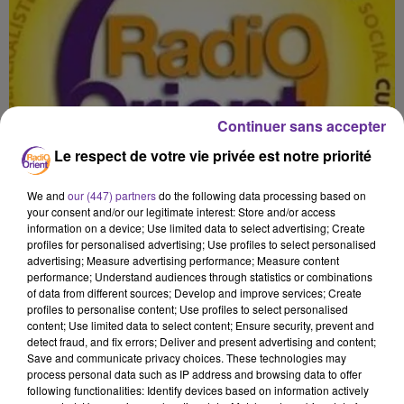
Continuer sans accepter
Le respect de votre vie privée est notre priorité
We and
our (447) partners
do the following data processing based on
your consent and/or our legitimate interest: Store and/or access
information on a device; Use limited data to select advertising; Create
profiles for personalised advertising; Use profiles to select personalised
advertising; Measure advertising performance; Measure content
performance; Understand audiences through statistics or combinations
of data from different sources; Develop and improve services; Create
profiles to personalise content; Use profiles to select personalised
content; Use limited data to select content; Ensure security, prevent and
detect fraud, and fix errors; Deliver and present advertising and content;
Save and communicate privacy choices. These technologies may
process personal data such as IP address and browsing data to offer
03 BALKIS HADES ALSA3A 040925 PA
following functionalities: Identify devices based on information actively