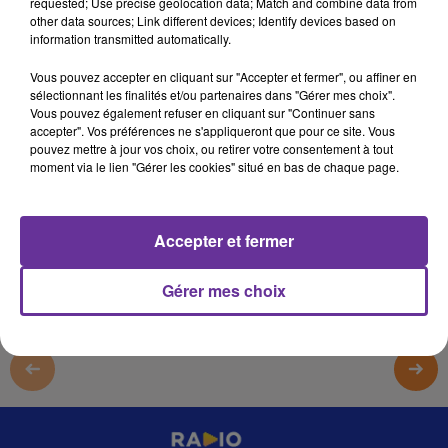
requested; Use precise geolocation data; Match and combine data from
15 octobre 2025 - 1 min 51 sec
other data sources; Link different devices; Identify devices based on
information transmitted automatically.
03 BALKIS 7AWLA AL3ALAM NATO 151025_
Vous pouvez accepter en cliquant sur "Accepter et fermer", ou affiner en
omar
sélectionnant les finalités et/ou partenaires dans "Gérer mes choix".
Vous pouvez également refuser en cliquant sur "Continuer sans
03 BALKIS 7AWLA AL3ALAM NATO 151025_
accepter". Vos préférences ne s'appliqueront que pour ce site. Vous
pouvez mettre à jour vos choix, ou retirer votre consentement à tout
03 BALKIS 7AWLA AL3ALAM NATO 151025_
moment via le lien "Gérer les cookies" situé en bas de chaque page.
0:00
1 min 51 sec
Accepter et fermer
Gérer mes choix