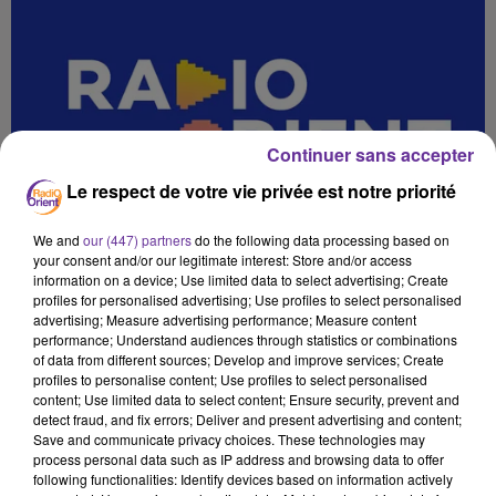
Continuer sans accepter
Le respect de votre vie privée est notre priorité
We and
our (447) partners
do the following data processing based on
your consent and/or our legitimate interest: Store and/or access
information on a device; Use limited data to select advertising; Create
profiles for personalised advertising; Use profiles to select personalised
advertising; Measure advertising performance; Measure content
performance; Understand audiences through statistics or combinations
of data from different sources; Develop and improve services; Create
profiles to personalise content; Use profiles to select personalised
content; Use limited data to select content; Ensure security, prevent and
detect fraud, and fix errors; Deliver and present advertising and content;
Save and communicate privacy choices. These technologies may
process personal data such as IP address and browsing data to offer
03 BALKIS 7AWLA AL3ALAM NATO 151025_
following functionalities: Identify devices based on information actively