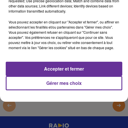
requested; Use precise geolocation data; Match and combine data from
4 août 2025 - 1 min 43 sec
other data sources; Link different devices; Identify devices based on
information transmitted automatically.
02 BALKIS MOHAJRON POLAND 0408250 PA
Vous pouvez accepter en cliquant sur "Accepter et fermer", ou affiner en
omar
sélectionnant les finalités et/ou partenaires dans "Gérer mes choix".
Vous pouvez également refuser en cliquant sur "Continuer sans
02 BALKIS MOHAJRON POLAND 0408250 PA
accepter". Vos préférences ne s'appliqueront que pour ce site. Vous
pouvez mettre à jour vos choix, ou retirer votre consentement à tout
02 BALKIS MOHAJRON POLAND 0408250 PA
moment via le lien "Gérer les cookies" situé en bas de chaque page.
0:00
1 min 43 sec
Accepter et fermer
Gérer mes choix