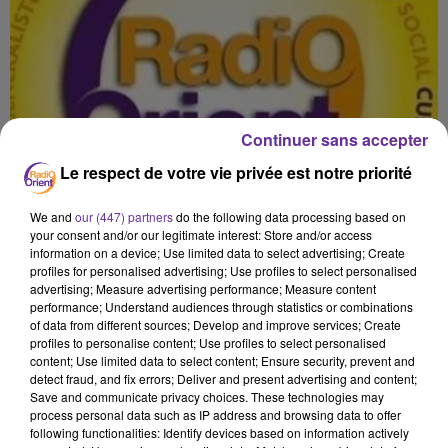
Continuer sans accepter
Le respect de votre vie privée est notre priorité
We and
our (447) partners
do the following data processing based on
your consent and/or our legitimate interest: Store and/or access
information on a device; Use limited data to select advertising; Create
profiles for personalised advertising; Use profiles to select personalised
advertising; Measure advertising performance; Measure content
performance; Understand audiences through statistics or combinations
of data from different sources; Develop and improve services; Create
profiles to personalise content; Use profiles to select personalised
content; Use limited data to select content; Ensure security, prevent and
detect fraud, and fix errors; Deliver and present advertising and content;
Save and communicate privacy choices. These technologies may
process personal data such as IP address and browsing data to offer
02 BALKIS MOHAJRON POLAND 0408250 PA
following functionalities: Identify devices based on information actively