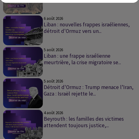
JOURNAL DE 17H DU 06/08/2026
6 août 2026
Liban : nouvelles frappes israéliennes,
détroit d'Ormuz vers un...
JOURNAL DE MIDI DU 06/085/2026
5 août 2026
Liban : une frappe israélienne
meurtrière, la crise migratoire se...
JOURNAL DE 17H DU 05/08/2026
5 août 2026
Détroit d'Ormuz : Trump menace l’Iran,
Gaza : Israël rejette le...
JOURNAL DE MIDI DU 05/08/2026
4 août 2026
Beyrouth : les familles des victimes
attendent toujours justice,...
JOURNAL DE 17H DU 04/08/2026