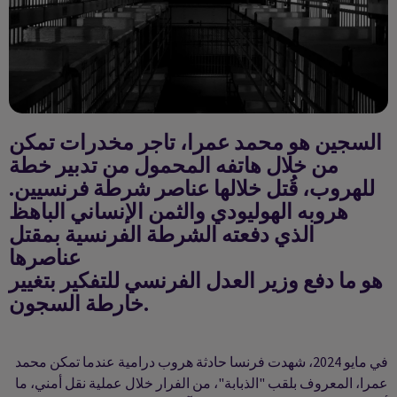
السجين هو محمد عمرا، تاجر مخدرات تمكن
من خلال هاتفه المحمول من تدبير خطة
للهروب، قُتل خلالها عناصر شرطة فرنسيين.
هروبه الهوليودي والثمن الإنساني الباهظ
الذي دفعته الشرطة الفرنسية بمقتل
عناصرها
هو ما دفع وزير العدل الفرنسي للتفكير بتغيير
خارطة السجون.
في مايو 2024، شهدت فرنسا حادثة هروب درامية عندما تمكن محمد
عمرا، المعروف بلقب "الذبابة"، من الفرار خلال عملية نقل أمني، ما