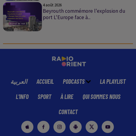
4 août 2026
Beyrouth commémore l'explosion du
port L'Europe face à...
Journal de midi du 4 août 2026
العربية
ACCUEIL
PODCASTS
LA PLAYLIST
L'INFO
SPORT
À LIRE
QUI SOMMES NOUS
CONTACT