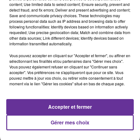
content; Use limited data to select content; Ensure security, prevent and
موظفينا بالأدوات والتدريب اللازمين لضمان سلامتهم وسلامة نزلاء
detect fraud, and fix errors; Deliver and present advertising and content;
السجون".​
Save and communicate privacy choices. These technologies may
process personal data such as IP address and browsing data to offer
وفي إطار تشديد إجراءاتها ضد تجار المخدرات، تخطط فرنسا لاعتماد
following functionalities: Identify devices based on information actively
عزل صارم وفقًا للنموذج الإيطالي، داخل منشآت أمنية مشددة، مع
requested; Use precise geolocation data; Match and combine data from
other data sources; Link different devices; Identify devices based on
ترشيح أربعة سجون لاستقبال أخطر السجناء المتورطين في تجارة
information transmitted automatically.
المخدرات اعتبارًا من يوليو المقبل.
Vous pouvez accepter en cliquant sur "Accepter et fermer", ou affiner en
بالإضافة إلى ذلك، تم مراجعة بروتوكولات نقل السجناء، خاصة أولئك
sélectionnant les finalités et/ou partenaires dans "Gérer mes choix".
المصنفين كخطرين. تتضمن التعديلات استخدام مركبات مصفحة
Vous pouvez également refuser en cliquant sur "Continuer sans
accepter". Vos préférences ne s'appliqueront que pour ce site. Vous
وزيادة عدد الحراس المرافقين، بهدف منع تكرار حوادث الهروب.​
pouvez mettre à jour vos choix, ou retirer votre consentement à tout
حادثة هروب محمد عمرا كانت بمثابة جرس إنذار للسلطات
moment via le lien "Gérer les cookies" situé en bas de chaque page.
الفرنسية، مما دفعها إلى اتخاذ خطوات جادة لتعزيز أمن نظام
السجون وضمان عدم تكرار مثل هذه الحوادث في المستقبل.​
Accepter et fermer
DERNIERS ÉPISODES DE PODCAST
Gérer mes choix
6 août 2026
Ormuz : l'espoir d'une réouverture,
Ceuta : la désinformation au...