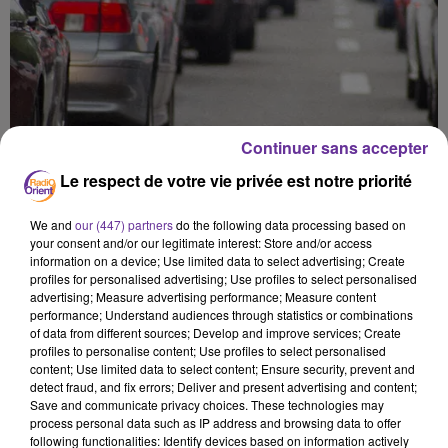
Continuer sans accepter
Le respect de votre vie privée est notre priorité
We and
our (447) partners
do the following data processing based on
your consent and/or our legitimate interest: Store and/or access
information on a device; Use limited data to select advertising; Create
profiles for personalised advertising; Use profiles to select personalised
advertising; Measure advertising performance; Measure content
performance; Understand audiences through statistics or combinations
of data from different sources; Develop and improve services; Create
profiles to personalise content; Use profiles to select personalised
content; Use limited data to select content; Ensure security, prevent and
صدى المغرب
detect fraud, and fix errors; Deliver and present advertising and content;
Save and communicate privacy choices. These technologies may
process personal data such as IP address and browsing data to offer
2 juillet 2026 - 3 min 59 sec
following functionalities: Identify devices based on information actively