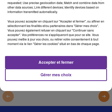
requested; Use precise geolocation data; Match and combine data from
صدى المغرب
other data sources; Link different devices; Identify devices based on
information transmitted automatically.
صدى المغرب
Vous pouvez accepter en cliquant sur "Accepter et fermer", ou affiner en
صدى المغرب
sélectionnant les finalités et/ou partenaires dans "Gérer mes choix".
صدى المغرب
Vous pouvez également refuser en cliquant sur "Continuer sans
accepter". Vos préférences ne s'appliqueront que pour ce site. Vous
pouvez mettre à jour vos choix, ou retirer votre consentement à tout
moment via le lien "Gérer les cookies" situé en bas de chaque page.
0:00
3 min 59 sec
Afficher la transcription écrite
Accepter et fermer
Gérer mes choix