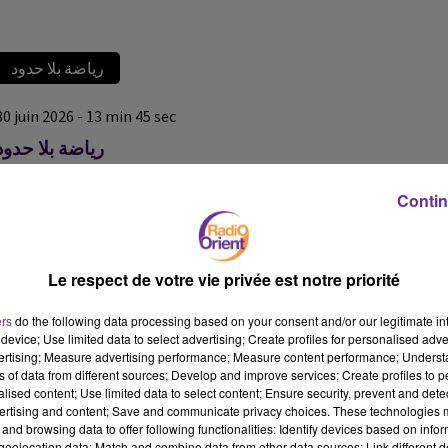
رياضة بلا حدود
30 juin 2026 - 13 min 45 sec
رياضة بلا حدود
رياضة بلا حدود
Contin
رياضة بلا حدود
رياضة بلا حدود
Le respect de votre vie privée est notre priorité
ers
do the following data processing based on your consent and/or our legitimate int
device; Use limited data to select advertising; Create profiles for personalised adver
vertising; Measure advertising performance; Measure content performance; Unders
ns of data from different sources; Develop and improve services; Create profiles to 
alised content; Use limited data to select content; Ensure security, prevent and detect
ertising and content; Save and communicate privacy choices. These technologies
and browsing data to offer following functionalities: Identify devices based on infor
eolocation data; Match and combine data from other data sources; Link different de