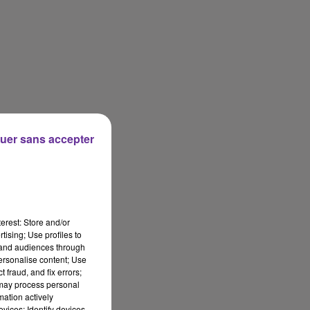
uer sans accepter
erest: Store and/or
tising; Use profiles to
tand audiences through
personalise content; Use
 fraud, and fix errors;
 may process personal
mation actively
vices; Identify devices