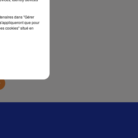
sec
rtenaires dans "Gérer
s'appliqueront que pour
les cookies" situé en