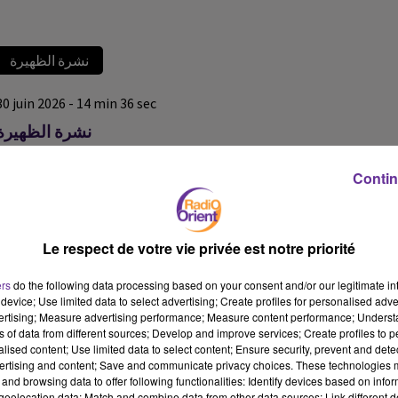
نشرة الظهيرة
30 juin 2026 - 14 min 36 sec
نشرة الظهيرة
نشرة الظهيرة
Contin
نشرة الظهيرة
نشرة الظهيرة
Le respect de votre vie privée est notre priorité
ers
do the following data processing based on your consent and/or our legitimate int
device; Use limited data to select advertising; Create profiles for personalised adver
vertising; Measure advertising performance; Measure content performance; Unders
ns of data from different sources; Develop and improve services; Create profiles to 
alised content; Use limited data to select content; Ensure security, prevent and detect
ertising and content; Save and communicate privacy choices. These technologies
and browsing data to offer following functionalities: Identify devices based on infor
eolocation data; Match and combine data from other data sources; Link different de