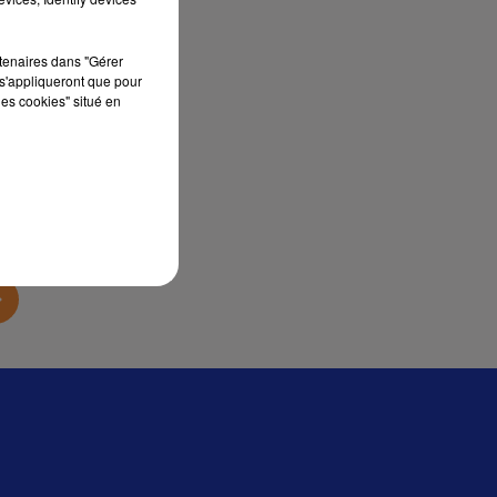
sec
rtenaires dans "Gérer
s'appliqueront que pour
les cookies" situé en