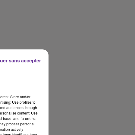
uer sans accepter
erest: Store and/or
tising; Use profiles to
tand audiences through
personalise content; Use
 fraud, and fix errors;
 may process personal
mation actively
vices; Identify devices