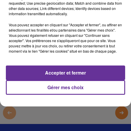
requested; Use precise geolocation data; Match and combine data from
صدى المشرق
other data sources; Link different devices; Identify devices based on
information transmitted automatically.
صدى المشرق
Vous pouvez accepter en cliquant sur "Accepter et fermer", ou affiner en
صدى المشرق
sélectionnant les finalités et/ou partenaires dans "Gérer mes choix".
صدى المشرق
Vous pouvez également refuser en cliquant sur "Continuer sans
accepter". Vos préférences ne s'appliqueront que pour ce site. Vous
pouvez mettre à jour vos choix, ou retirer votre consentement à tout
moment via le lien "Gérer les cookies" situé en bas de chaque page.
0:00
4 min 17 sec
Afficher la transcription écrite
Accepter et fermer
Gérer mes choix