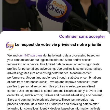
Continuer sans accepter
Le respect de votre vie privée est notre priorité
We and
our (447) partners
do the following data processing based on
your consent and/or our legitimate interest: Store and/or access
information on a device; Use limited data to select advertising; Create
profiles for personalised advertising; Use profiles to select personalised
advertising; Measure advertising performance; Measure content
performance; Understand audiences through statistics or combinations
of data from different sources; Develop and improve services; Create
profiles to personalise content; Use profiles to select personalised
content; Use limited data to select content; Ensure security, prevent and
صدى المشرق
detect fraud, and fix errors; Deliver and present advertising and content;
Save and communicate privacy choices. These technologies may
process personal data such as IP address and browsing data to offer
29 juin 2026 - 4 min 17 sec
following functionalities: Identify devices based on information actively