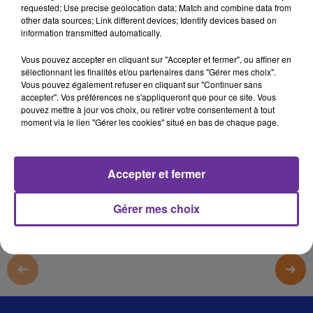
requested; Use precise geolocation data; Match and combine data from
نشرة الظهيرة
other data sources; Link different devices; Identify devices based on
information transmitted automatically.
نشرة الظهيرة
Vous pouvez accepter en cliquant sur "Accepter et fermer", ou affiner en
نشرة الظهيرة
sélectionnant les finalités et/ou partenaires dans "Gérer mes choix".
نشرة الظهيرة
Vous pouvez également refuser en cliquant sur "Continuer sans
accepter". Vos préférences ne s'appliqueront que pour ce site. Vous
pouvez mettre à jour vos choix, ou retirer votre consentement à tout
moment via le lien "Gérer les cookies" situé en bas de chaque page.
0:00
15 min
Afficher la transcription écrite
Accepter et fermer
Gérer mes choix