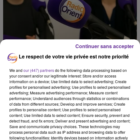
Continuer sans accepter
Le respect de votre vie privée est notre priorité
We and
our (447) partners
do the following data processing based on
your consent and/or our legitimate interest: Store and/or access
information on a device; Use limited data to select advertising; Create
profiles for personalised advertising; Use profiles to select personalised
advertising; Measure advertising performance; Measure content
performance; Understand audiences through statistics or combinations
of data from different sources; Develop and improve services; Create
profiles to personalise content; Use profiles to select personalised
content; Use limited data to select content; Ensure security, prevent and
نشرة الظهيرة
detect fraud, and fix errors; Deliver and present advertising and content;
Save and communicate privacy choices. These technologies may
process personal data such as IP address and browsing data to offer
25 juin 2026 - 15 min
following functionalities: Identify devices based on information actively