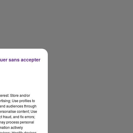
uer sans accepter
erest: Store and/or
tising; Use profiles to
tand audiences through
personalise content; Use
 fraud, and fix errors;
 may process personal
mation actively
vices; Identify devices