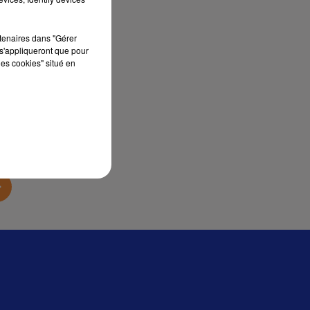
sec
rtenaires dans "Gérer
s'appliqueront que pour
les cookies" situé en