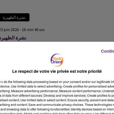
نشرة الظهيرة
23 juin 2026 - 16 min 40 sec
نشرة الظهيرة
نشرة الظهيرة
Contin
نشرة الظهيرة
نشرة الظهيرة
Le respect de votre vie privée est notre priorité
ers
do the following data processing based on your consent and/or our legitimate int
device; Use limited data to select advertising; Create profiles for personalised adver
vertising; Measure advertising performance; Measure content performance; Unders
ns of data from different sources; Develop and improve services; Create profiles to 
alised content; Use limited data to select content; Ensure security, prevent and detect
ertising and content; Save and communicate privacy choices. These technologies
and browsing data to offer following functionalities: Identify devices based on infor
eolocation data; Match and combine data from other data sources; Link different de