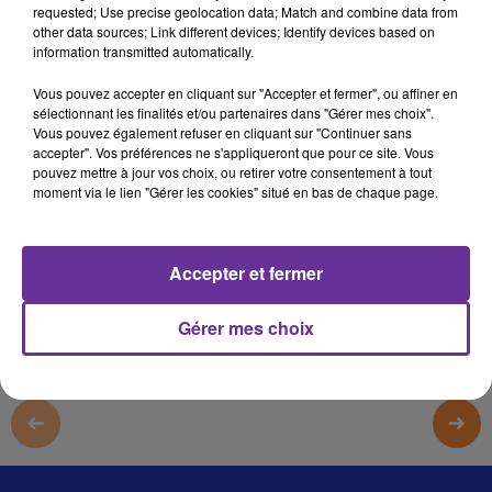
requested; Use precise geolocation data; Match and combine data from
نشرة الظهيرة
other data sources; Link different devices; Identify devices based on
information transmitted automatically.
نشرة الظهيرة
Vous pouvez accepter en cliquant sur "Accepter et fermer", ou affiner en
نشرة الظهيرة
sélectionnant les finalités et/ou partenaires dans "Gérer mes choix".
نشرة الظهيرة
Vous pouvez également refuser en cliquant sur "Continuer sans
accepter". Vos préférences ne s'appliqueront que pour ce site. Vous
pouvez mettre à jour vos choix, ou retirer votre consentement à tout
moment via le lien "Gérer les cookies" situé en bas de chaque page.
0:00
15 min 32 sec
Afficher la transcription écrite
Accepter et fermer
Gérer mes choix