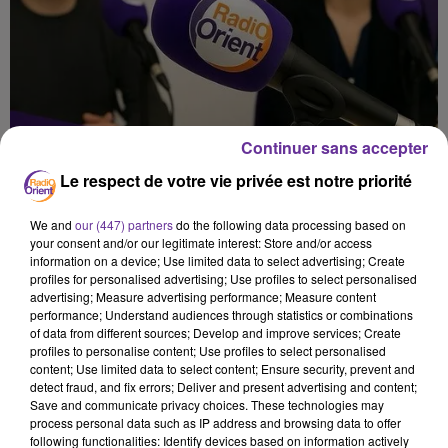
Continuer sans accepter
Le respect de votre vie privée est notre priorité
We and
our (447) partners
do the following data processing based on
your consent and/or our legitimate interest: Store and/or access
information on a device; Use limited data to select advertising; Create
profiles for personalised advertising; Use profiles to select personalised
advertising; Measure advertising performance; Measure content
performance; Understand audiences through statistics or combinations
of data from different sources; Develop and improve services; Create
profiles to personalise content; Use profiles to select personalised
content; Use limited data to select content; Ensure security, prevent and
نشرة الظهيرة
detect fraud, and fix errors; Deliver and present advertising and content;
Save and communicate privacy choices. These technologies may
process personal data such as IP address and browsing data to offer
18 juin 2026 - 15 min 32 sec
following functionalities: Identify devices based on information actively