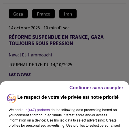
Gaza
France
Iran
14 octobre 2025 - 10 min 41 sec
RÉFORME SUSPENDUE EN FRANCE, GAZA
TOUJOURS SOUS PRESSION
Nawal El-Hammouchi
JOURNAL DE 17H DU 14/10/2025
LES TITRES
Politique française
Continuer sans accepter
Le Premier ministre Sébastien Lecornu a annoncé la
Le respect de votre vie privée est notre priorité
suspension de la réforme des retraites, une décision
prise pour répondre aux exigences des socialistes. Ceux-ci
We and
our (447) partners
do the following data processing based on
conditionnaient leur soutien au gouvernement à cette
your consent and/or our legitimate interest: Store and/or access
information on a device; Use limited data to select advertising; Create
suspension, afin d’éviter une motion de censure et de
profiles for personalised advertising; Use profiles to select personalised
repousser la dissolution de l’Assemblée nationale.