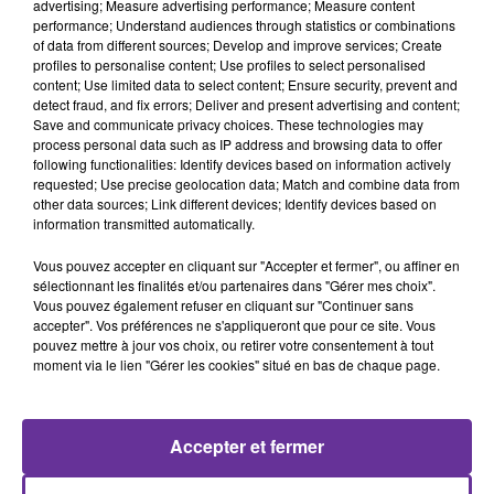
advertising; Measure advertising performance; Measure content
performance; Understand audiences through statistics or combinations
Malgré cela, le Rassemblement National, la France
of data from different sources; Develop and improve services; Create
Insoumise et les députés écologistes maintiennent leur
profiles to personalise content; Use profiles to select personalised
content; Use limited data to select content; Ensure security, prevent and
propre motion de censure.
detect fraud, and fix errors; Deliver and present advertising and content;
Dans son discours, Sébastien Lecornu a également
Save and communicate privacy choices. These technologies may
déclaré qu’une contribution exceptionnelle serait
process personal data such as IP address and browsing data to offer
following functionalities: Identify devices based on information actively
demandée aux Français les plus riches dans le cadre du
requested; Use precise geolocation data; Match and combine data from
prochain budget. Il a par ailleurs confirmé que le
other data sources; Link different devices; Identify devices based on
gouvernement renonçait au recours à l’article 49.3.
information transmitted automatically.
International – Proche-Orient
Vous pouvez accepter en cliquant sur "Accepter et fermer", ou affiner en
En Iran, la justice a condamné deux ressortissants
sélectionnant les finalités et/ou partenaires dans "Gérer mes choix".
Vous pouvez également refuser en cliquant sur "Continuer sans
français à de lourdes peines de prison pour espionnage
accepter". Vos préférences ne s'appliqueront que pour ce site. Vous
au profit de la France et d’Israël. Leurs identités n’ont
pouvez mettre à jour vos choix, ou retirer votre consentement à tout
pas été rendues publiques. Dans le même temps,
moment via le lien "Gérer les cookies" situé en bas de chaque page.
Téhéran affirme travailler avec Paris à un éventuel
échange de prisonniers.
Accepter et fermer
Dans la bande de Gaza, le Hamas renforce sa présence
dans les zones d’où l’armée israélienne s’est récemment