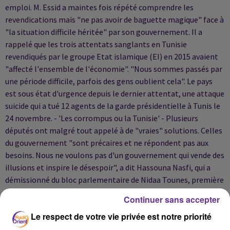
emploi. M. Essid a maintes fois répété comprendre les
revendications mais "ne pas avoir de baguette magique" face à
"la situation difficile héritée" par son gouvernement. Il a
rappelé que les trois attentats sanglants en Tunisie
revendiqués par le groupe Etat islamique (EI) en 2015 avaient
"affecté l'ensemble de l'économie". "Nous sommes passés par
une période difficile, parfois des gens oublient cela". Le pays
est sous état d'urgence depuis le dernier attentat, une attaque
suicide qui a tué 12 agents de la garde présidentielle à Tunis le
24 novembre. - 'Les corrompus ou la Tunisie' - Plusieurs
députés ont malgré tout appelé à de "vraies" solutions. Celles
du gouvernement "sont précaires et ne répondent pas aux
besoins. Nous ne voulons pas d'un gouvernement qui vende des
illusions et inspire le désespoir", a dit Hassouna Nasfi, qui a
démissionné du bloc parlementaire de Nidaa Tounes, première
force politique du pays. "Aujourd'hui, les chômeurs attendent
Continuer sans accepter
des réponses claires et précises sur l'emploi", a renchéri Mongi
Le respect de votre vie privée est notre priorité
Rahoui, du Front populaire (coalition de gauche). D'autres ont
réclamé des mesures contre le fléau de la corruption, en