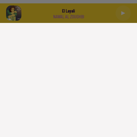
El Layali
NAWAL AL ZOUGHBI
العربية
ACCUEIL
PODCASTS
LA PLAYLIST
L'INFO
SPORT
À LIRE
QUI SOMMES NOUS
CONTACT