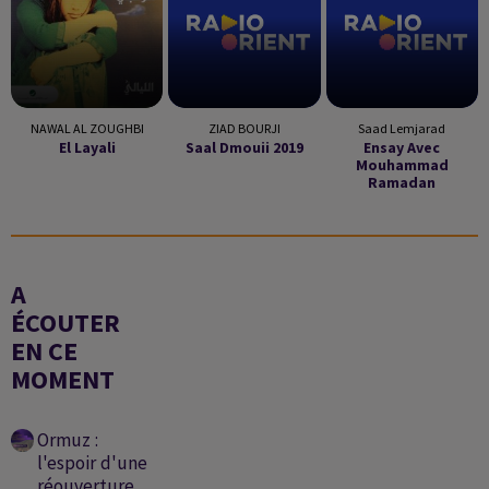
NAWAL AL ZOUGHBI
ZIAD BOURJI
Saad Lemjarad
El Layali
Saal Dmouii 2019
Ensay Avec
Mouhammad
Ramadan
A
ÉCOUTER
EN CE
MOMENT
Ormuz :
l'espoir d'une
réouverture,