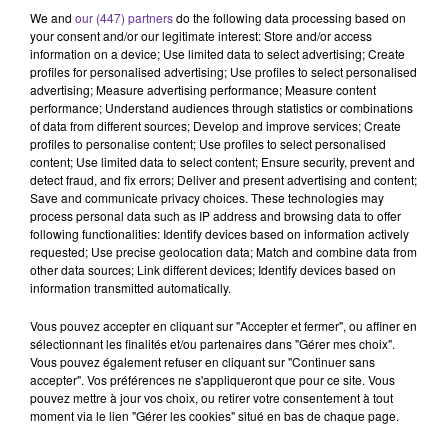
We and
our (447) partners
do the following data processing based on
particulier dans l'administration: le jeune chômeur mort à
your consent and/or our legitimate interest: Store and/or access
Kasserine, Ridha Yahyaoui, protestait contre le retrait de son
information on a device; Use limited data to select advertising; Create
nom d'une liste d'embauches dans la fonction publique et sa
profiles for personalised advertising; Use profiles to select personalised
advertising; Measure advertising performance; Measure content
famille a blâmé des fonctionnaires corrompus. "La révolution
performance; Understand audiences through statistics or combinations
de la dignité s'est transformée en révolution de la corruption",
of data from different sources; Develop and improve services; Create
a dit Hafedh Zouari, dont le parti Afek Tounes a des ministres
profiles to personalise content; Use profiles to select personalised
content; Use limited data to select content; Ensure security, prevent and
au gouvernement. "Il faut durement frapper les corrompus et
detect fraud, and fix errors; Deliver and present advertising and content;
les voleurs", a ajouté Mbarka Aouinia, veuve de l'opposant
Save and communicate privacy choices. These technologies may
Mohamed Brahmi assassiné en 2013. "L'Etat est devant un
process personal data such as IP address and browsing data to offer
following functionalities: Identify devices based on information actively
choix: sacrifier les corrompus ou la Tunisie", a affirmé de son
requested; Use precise geolocation data; Match and combine data from
côté l'ONG I-Watch dans un communiqué. Habib Essid, un
other data sources; Link different devices; Identify devices based on
technocrate de 66 ans, vient de remanier son équipe après une
information transmitted automatically.
première année jugée décevante marquée par une profonde
Vous pouvez accepter en cliquant sur "Accepter et fermer", ou affiner en
crise au sein de Nidaa Tounes. Mardi, ce parti fondé en 2012 par
sélectionnant les finalités et/ou partenaires dans "Gérer mes choix".
l'actuel président Béji Caïd Essebsi, a perdu son statut de
Vous pouvez également refuser en cliquant sur "Continuer sans
accepter". Vos préférences ne s'appliqueront que pour ce site. Vous
premier bloc parlementaire avec la création d'un groupe
pouvez mettre à jour vos choix, ou retirer votre consentement à tout
dissident. Mais le mouvement islamiste Ennahda, qui détient
moment via le lien "Gérer les cookies" situé en bas de chaque page.
désormais le plus grand nombre de sièges (69), ne semble pas