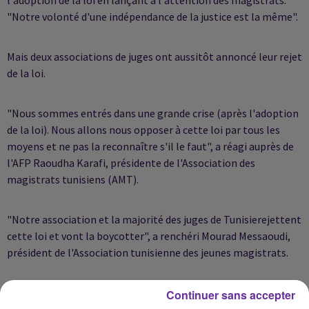
"Notre volonté d'une indépendance de la justice est la même".
Mais deux associations de juges ont aussitôt annoncé leur rejet
de la loi.
"Nous sommes entrés dans une grande crise (après l'adoption
de la loi). Nous allons nous opposer à cette loi par tous les
moyens et ne pas la reconnaître s'il le faut", a réagi auprès de
l'AFP Raoudha Karafi, présidente de l'Association des
magistrats tunisiens (AMT).
"Notre association et la majorité des juges de Tunisierejettent
cette loi et vont la boycotter", a renchéri Mourad Messaoudi,
président de l'Association tunisienne des jeunes magistrats.
Mme Karafi a jugé que la loi accordait trop de place à l'exécutif,
Continuer sans accepter
notamment concernant la nomination et la formation des