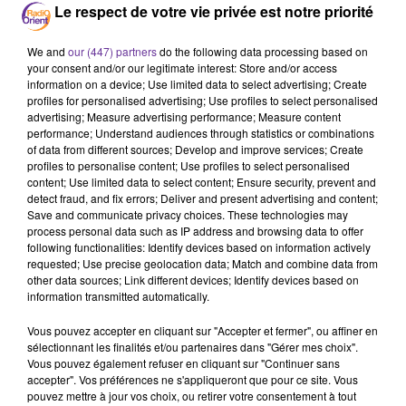
Le respect de votre vie privée est notre priorité
juges, en appelant le président Béji Caïd Essebsi à ne pas la
ratifier.
We and
our (447) partners
do the following data processing based on
your consent and/or our legitimate interest: Store and/or access
information on a device; Use limited data to select advertising; Create
Le projet de loi avait déjà provoqué une levée de boucliers chez
profiles for personalised advertising; Use profiles to select personalised
advertising; Measure advertising performance; Measure content
les juges, qui ont observé deux grèves dont l'une se poursuit
performance; Understand audiences through statistics or combinations
depuis lundi.
of data from different sources; Develop and improve services; Create
profiles to personalise content; Use profiles to select personalised
AFP
content; Use limited data to select content; Ensure security, prevent and
detect fraud, and fix errors; Deliver and present advertising and content;
Save and communicate privacy choices. These technologies may
process personal data such as IP address and browsing data to offer
following functionalities: Identify devices based on information actively
requested; Use precise geolocation data; Match and combine data from
other data sources; Link different devices; Identify devices based on
information transmitted automatically.
Vous pouvez accepter en cliquant sur "Accepter et fermer", ou affiner en
sélectionnant les finalités et/ou partenaires dans "Gérer mes choix".
Vous pouvez également refuser en cliquant sur "Continuer sans
accepter". Vos préférences ne s'appliqueront que pour ce site. Vous
pouvez mettre à jour vos choix, ou retirer votre consentement à tout