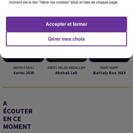
moment via le lien "Gérer les cookies" situé en bas de chaque page.
LA PLAYLIST
Accepter et fermer
6h54
6h54
6h49
6h49
6h42
6h42
Gérer mes choix
MEHDI FADILI
ABDEL MAJID ABDALLAH
RAMY SABRY
Sarini 2025
Ahebak Leh
Battaly Baa 2019
A
ÉCOUTER
EN CE
MOMENT