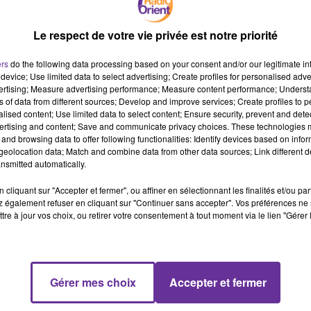
Le respect de votre vie privée est notre priorité
 phase finale, ont annoncé mercredi les Nations unies après deux
ers
do the following data processing based on your consent and/or our legitimate int
s participants "ont exprimé leur optimisme de voir ce dialogue
device; Use limited data to select advertising; Create profiles for personalised adver
erminés à conclure le plus rapidement possible, "avec pour objecti
vertising; Measure advertising performance; Measure content performance; Unders
uniqué de la Mission des Nations unies pour la Libye
ns of data from different sources; Develop and improve services; Create profiles to 
alised content; Use limited data to select content; Ensure security, prevent and detect
n Libye Bernardino Leon, les parties ont également noté "la
ertising and content; Save and communicate privacy choices. These technologies
 de sécurité" entre les représentants des diverses milices "en
and browsing data to offer following functionalities: Identify devices based on infor
cise le communiqué. La Libye est en proie au chaos depuis la chute 
eolocation data; Match and combine data from other data sources; Link different de
nsmitted automatically.
nglants entre groupes armés rivaux, deux gouvernements et
ssance du groupe jihadiste Etat islamique (EI). Le gouvernement d
cliquant sur "Accepter et fermer", ou affiner en sélectionnant les finalités et/ou pa
u des dernières législatives, ont dû fuir vers l'est du pays après l
 également refuser en cliquant sur "Continuer sans accepter". Vos préférences ne 
tre à jour vos choix, ou retirer votre consentement à tout moment via le lien "Gérer 
on de milices Fajr Libya. Un gouvernement parallèle, non reconnu par
Parlement précédent (Congrès général national, CGN) y a été
ociations avec les deux parties en vue d'obtenir un accord pour un
entants du Parlement reconnu par la communauté internationale
Gérer mes choix
Accepter et fermer
tion", mais pas ceux du CGN. Ces derniers avaient argué que leurs
faites. "C'est la première fois que le CGN participe à la réunion",