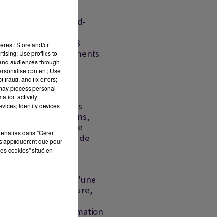
défense
Riyad-
Islamabad-
Ankara,
France : 8
erest: Store and/or
départements
tising; Use profiles to
f
tand audiences through
en...
personalise content; Use
 fraud, and fix errors;
Liban-
 may process personal
Israël:
mation actively
du
échec des
vices; Identify devices
discussions,
un proche
u
rtenaires dans "Gérer
présumé de
a
s'appliqueront que pour
la DZ...
les cookies" situé en
 la
Ormuz :
l'espoir d'une
réouverture,
Ceuta : la
désinformation