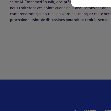
selon M. Emhemed Shuaib, vice-président du parlement reconn
nous traiterons ces points quand nous discuterons des annexe
comprendront que nous ne pouvons pas manquer cette occasion
prochaine session de discussions pourrait se tenir la semai