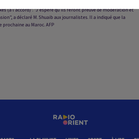
u. "Ils ont des réserves sur certains points. Nous avons dit que
s (à l'accord)". "J'espère qu'ils feront preuve de modération et
", a déclaré M. Shuaib aux journalistes. Il a indiqué que la
ne prochaine au Maroc. AFP