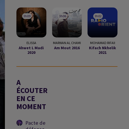
3h09
3h09
3h06
3h06
3h02
3h02
ELISSA
MARWAN AL CHAMI
MOHAMAD RIFAII
Ahwet L Madi
Am Mout 2016
Kifach Nkhelik
2020
2021
A
ÉCOUTER
EN CE
MOMENT
Pacte de