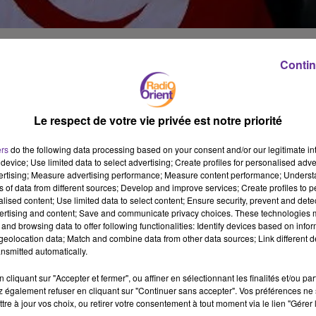
ine El Abidine Ben Ali du pouvoir le 14 janvier 2011 et donné le co
Contin
e 17 décembre 2010, un jeune vendeur ambulant, Mohamed Bouazizi,
ant un mouvement de protestation contre le chômage et la vie chèr
émeutes sanglantes, s'étendent à tout le pays. Le 14 janvier 2011,
e rassemblent à Tunis et en province. Ben Ali, au pouvoir depuis 23
Le respect de votre vie privée est notre priorité
pays arabe à quitter le pouvoir sous la pression de la rue. Le
ers
do the following data processing based on your consent and/or our legitimate int
es - Le 23 octobre, le mouvement islamiste Ennahda, légalisé en ma
device; Use limited data to select advertising; Create profiles for personalised adver
 des premières élections libres de l'histoire du pays. En décembre
vertising; Measure advertising performance; Measure content performance; Unders
st élu chef de l'Etat par la Constituante. Hamadi Jebali, n°2
ns of data from different sources; Develop and improve services; Create profiles to 
alised content; Use limited data to select content; Ensure security, prevent and detect
ubles - En juin puis en août, des manifestations violentes et des
ertising and content; Save and communicate privacy choices. These technologies
t. Le 14 septembre, des centaines de manifestants dénonçant un
and browsing data to offer following functionalities: Identify devices based on infor
aine. Fin novembre, des émeutes éclatent à Siliana, au sud-oues
eolocation data; Match and combine data from other data sources; Link different de
nsmitted automatically.
entes, touchent aussi bien l'industrie, les services publics que les
lution, c'est dans les régions marginalisées économiquement que 
cliquant sur "Accepter et fermer", ou affiner en sélectionnant les finalités et/ou pa
e 6 février, l'opposant anti-islamiste Chokri Belaïd est tué à Tunis.
 également refuser en cliquant sur "Continuer sans accepter". Vos préférences ne 
tre à jour vos choix, ou retirer votre consentement à tout moment via le lien "Gérer 
de la capitale. Les deux meurtres, qui provoquent de profondes