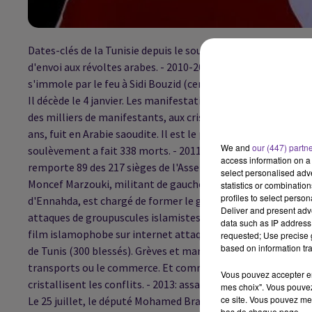
Dates-clés de la Tunisie depuis le soulèvement qui a chassé Z
d'envoi aux révoltes arabes. - 2010-2011: la révolution - L
s'immole par le feu à Sidi Bouzid (centre-ouest), déclench
Il décède le 4 janvier. Les manifestations, marquées par des 
des milliers de manifestants, aux cris de "Ben Ali dégage", s
ans, fuit en Arabie saoudite. Il est le premier dirigeant d'un 
We and
our (447) partn
soulèvement a fait 338 morts. - 2011: victoire des islamist
access information on a 
remporte 89 des 217 sièges de l'Assemblée constituante lors
select personalised ad
Moncef Marzouki, militant de gauche et opposant à Ben Ali, e
statistics or combinatio
profiles to select person
d'Ennahda, est chargé de former le gouvernement. - 2012: tro
Deliver and present adv
attaques de groupuscules islamistes radicaux se multiplien
data such as IP address 
film islamophobe sur internet attaquent l'ambassade améric
requested; Use precise g
based on information tra
de Tunis (300 blessés). Grèves et manifestations, parfois viol
transports ou le commerce. Et comme à l'époque de la révo
Vous pouvez accepter en 
cristallisent les conflits. - 2013: assassinats d'opposants - L
mes choix". Vous pouvez
ce site. Vous pouvez met
Le 25 juillet, le député Mohamed Brahmi est assassiné près 
bas de chaque page.