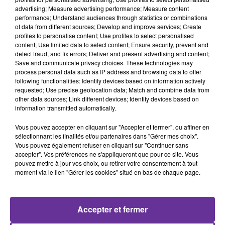
région, mais ils sont de plus en plus nombreux à se rendre en
advertising; Measure advertising performance; Measure content
Europe, à leurs risques et périls, grâce à des réseaux de
performance; Understand audiences through statistics or combinations
of data from different sources; Develop and improve services; Create
passeurs. - Conséquences économiques - Selon des experts, le
profiles to personalise content; Use profiles to select personalised
conflit a fait revenir trois décennies en arrière l'économie du
content; Use limited data to select content; Ensure security, prevent and
pays, privé de quasiment tous ses revenus et dont la majorité
detect fraud, and fix errors; Deliver and present advertising and content;
Save and communicate privacy choices. These technologies may
des infrastructures sont détruites. L'économie a connu une
process personal data such as IP address and browsing data to offer
désindustrialisation massive en raison de la fermeture des
following functionalities: Identify devices based on information actively
entreprises, des faillites, des pillages et des destructions. Les
requested; Use precise geolocation data; Match and combine data from
other data sources; Link different devices; Identify devices based on
exportations ont chuté de 90% depuis le début de la révolte,
information transmitted automatically.
selon un haut responsable, alors que le pays est soumis à de
sévères sanctions internationales. Selon le ministre du
Vous pouvez accepter en cliquant sur "Accepter et fermer", ou affiner en
Pétrole, les pertes directes et indirectes dans le secteur
sélectionnant les finalités et/ou partenaires dans "Gérer mes choix".
Vous pouvez également refuser en cliquant sur "Continuer sans
pétrolier et gazier s'élèvent à 58 milliards de dollars. En mars
accepter". Vos préférences ne s'appliqueront que pour ce site. Vous
2015, une coalition de 130 ONG affirmait que la Syrie vivait
pouvez mettre à jour vos choix, ou retirer votre consentement à tout
quasiment sans lumières, 83% ne fonctionnant plus en raison
moment via le lien "Gérer les cookies" situé en bas de chaque page.
de la guerre. La ville d'Alep (nord) est la plus touchée, avec 97%
de ses lumières éteintes la nuit. AFP
Accepter et fermer