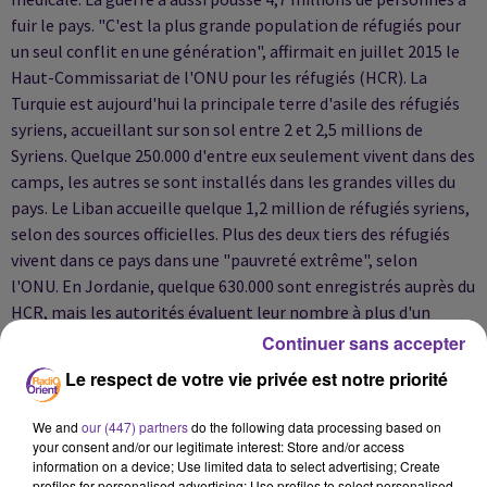
fuir le pays. "C'est la plus grande population de réfugiés pour
un seul conflit en une génération", affirmait en juillet 2015 le
Haut-Commissariat de l'ONU pour les réfugiés (HCR). La
Turquie est aujourd'hui la principale terre d'asile des réfugiés
syriens, accueillant sur son sol entre 2 et 2,5 millions de
Syriens. Quelque 250.000 d'entre eux seulement vivent dans des
camps, les autres se sont installés dans les grandes villes du
pays. Le Liban accueille quelque 1,2 million de réfugiés syriens,
selon des sources officielles. Plus des deux tiers des réfugiés
vivent dans ce pays dans une "pauvreté extrême", selon
l'ONU. En Jordanie, quelque 630.000 sont enregistrés auprès du
HCR, mais les autorités évaluent leur nombre à plus d'un
million. 225.000 Syriens sont réfugiés en Irak et 137.000 en
Continuer sans accepter
Egypte. Les réfugiés font face à la pauvreté, à des problèmes
Le respect de votre vie privée est notre priorité
de santé et des tensions croissantes avec les communautés
locales où ils vivent dans des structures provisoires et des
We and
our (447) partners
do the following data processing based on
conditions extrêmement difficiles. Une grande majorité des
your consent and/or our legitimate interest: Store and/or access
information on a device; Use limited data to select advertising; Create
réfugiés syriens se trouvent toujours dans les pays de la
profiles for personalised advertising; Use profiles to select personalised