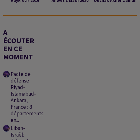
Hayk Ktir 2016
Ahwet L Madi 2020
Ouchak Akher Zaman
A
ÉCOUTER
EN CE
MOMENT
Pacte de
défense
Riyad-
Islamabad-
Ankara,
France : 8
départements
en...
Liban-
Israël: