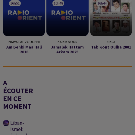
16h51
16h51
16h48
16h48
16h44
16h44
NAWAL AL ZOUGHBI
KARIM NOUR
ZIKRA
Am Behki Maa Hali
Jamalek Hattam
Tab Kont Oulha 2001
2016
Arkam 2025
A
ÉCOUTER
EN CE
MOMENT
Liban-
Israël: