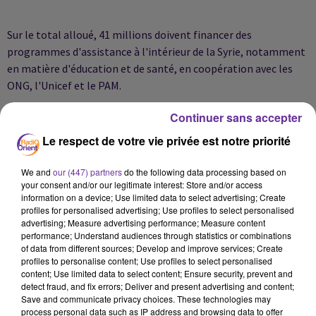
Sur le total alloué, 41 millions doivent financer des
programmes d'assistance à l'intérieur de la Syrie, notamment
en matière d'éducation et de santé, en coopération avec les
ONG, l'Unicef et le PAM.
Continuer sans accepter
Les réfugiés en Jordanie bénéficieront d'une enveloppe de 66
Le respect de votre vie privée est notre priorité
millions, dont 45 millions iront au ministère jordanien de
l'Education pour l'aider à scolariser les enfants syriens.
We and
our (447) partners
do the following data processing based on
your consent and/or our legitimate interest: Store and/or access
information on a device; Use limited data to select advertising; Create
profiles for personalised advertising; Use profiles to select personalised
Le reste, 73 millions d'euros, est destiné aux réfugiés au Liban,
advertising; Measure advertising performance; Measure content
le plus gros des fonds (56,5 millions) devant être consacré à la
performance; Understand audiences through statistics or combinations
of data from different sources; Develop and improve services; Create
scolarisation et l'accès aux soins.
profiles to personalise content; Use profiles to select personalised
content; Use limited data to select content; Ensure security, prevent and
detect fraud, and fix errors; Deliver and present advertising and content;
Ces fonds viennent s'ajouter à une enveloppe de 150 millions
Save and communicate privacy choices. These technologies may
process personal data such as IP address and browsing data to offer
d'euros déjà allouée à l'aide humanitaire pour la Syrie en 2014,