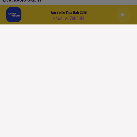
Live :
RADIO ORIENT
Am Behki Maa Hali 2016
NAWAL AL ZOUGHBI
العربية
ACCUEIL
PODCASTS
LA PLAYLIST
L'INFO
SPORT
À LIRE
QUI SOMMES NOUS
CONTACT