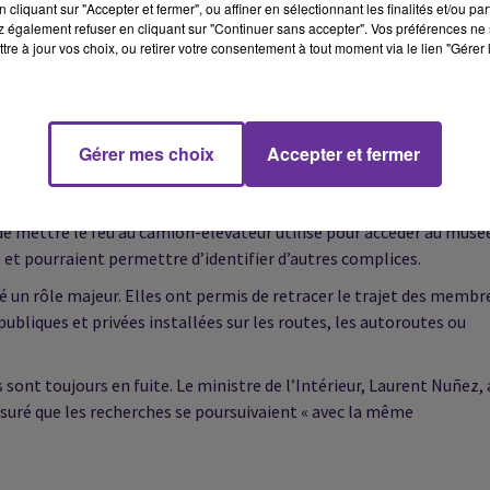
cliquant sur "Accepter et fermer", ou affiner en sélectionnant les finalités et/ou pa
ssion du banditisme (BRB), confirmant ainsi la thèse d’un casse m
 également refuser en cliquant sur "Continuer sans accepter". Vos préférences ne 
tre à jour vos choix, ou retirer votre consentement à tout moment via le lien "Gérer 
AFP.
erminant dans la progression de l’enquête. D’après
BFMTV
, des trace
les investigations.
Le Parisien
évoque notamment des cheveux
 de leur fuite. Au total, plus de 150 prélèvements — ADN,
Gérer mes choix
Accepter et fermer
ne du cambriolage, selon la procureure de Paris.
nt des gants, un casque, deux disqueuses, un chalumeau, un gilet
 de mettre le feu au camion-élévateur utilisé pour accéder au musé
 et pourraient permettre d’identifier d’autres complices.
é un rôle majeur. Elles ont permis de retracer le trajet des membr
bliques et privées installées sur les routes, les autoroutes ou
sont toujours en fuite. Le ministre de l’Intérieur, Laurent Nuñez, 
assuré que les recherches se poursuivaient « avec la même