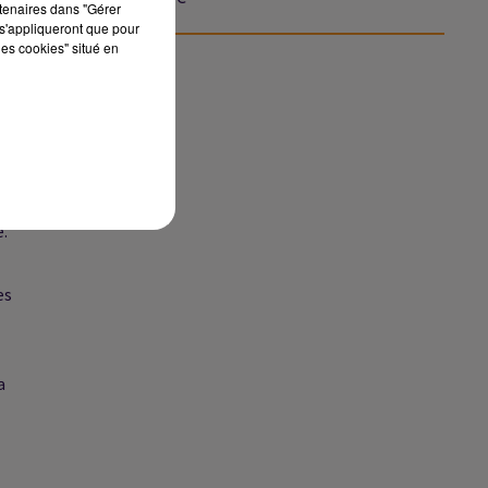
rtenaires dans "Gérer
se...
ené
s'appliqueront que pour
les cookies" situé en
s
e.
es
a