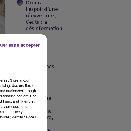
Ormuz :
l'espoir d'une
réouverture,
Ceuta : la
désinformation
au...
uer sans accepter
Liban :
nouvelles
frappes
israéliennes,
détroit
d'Ormuz
erest: Store and/or
vers un...
tising; Use profiles to
tand audiences through
personalise content; Use
Liban : une
 fraud, and fix errors;
frappe
 may process personal
israélienne
mation actively
er
meurtrière,
vices; Identify devices
la crise
migratoire