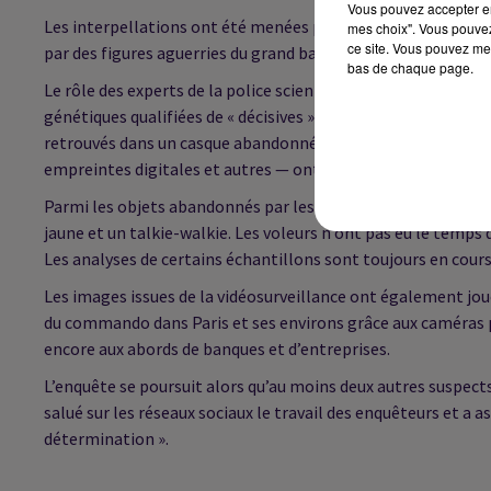
Vous pouvez accepter en 
Les interpellations ont été menées par la Brigade de répre
mes choix". Vous pouvez
ce site. Vous pouvez met
par des figures aguerries du grand banditisme, a rapporté l'
bas de chaque page.
Le rôle des experts de la police scientifique s’est avéré dét
génétiques qualifiées de « décisives » ont permis d’orienter 
retrouvés dans un casque abandonné par les malfaiteurs lors
empreintes digitales et autres — ont été réalisés sur la scè
Parmi les objets abandonnés par les auteurs présumés figure
jaune et un talkie-walkie. Les voleurs n’ont pas eu le temps
Les analyses de certains échantillons sont toujours en cours
Les images issues de la vidéosurveillance ont également jou
du commando dans Paris et ses environs grâce aux caméras pu
encore aux abords de banques et d’entreprises.
L’enquête se poursuit alors qu’au moins deux autres suspects 
salué sur les réseaux sociaux le travail des enquêteurs et a 
détermination ».