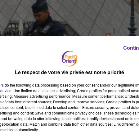
Contin
 d’années et originaires de Seine-Saint-Denis, figurent parmi les
Le respect de votre vie privée est notre priorité
ré le cambriolage. Déjà connus des services de police et de la
auraient, selon plusieurs sources, le profil « d’exécutants
ers
do the following data processing based on your consent and/or our legitimate int
device; Use limited data to select advertising; Create profiles for personalised adver
un commanditaire.
vertising; Measure advertising performance; Measure content performance; Unders
ns of data from different sources; Develop and improve services; Create profiles to 
ajor alerte sur une "stratégie d’agression russe"
alised content; Use limited data to select content; Ensure security, prevent and detect
ertising and content; Save and communicate privacy choices. These technologies
l’urgence, après que les enquêteurs ont appris qu’il tentait de
and browsing data to offer following functionalities: Identify devices based on infor
le. Il a été arrêté vers 22 heures, alors qu’il s’apprêtait à embarqu
eolocation data; Match and combine data from other data sources; Link different de
u. Dans la foulée, un second individu a été arrêté en Seine-Saint-
nsmitted automatically.
s, rapporte RTL.