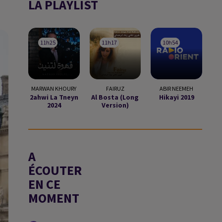
LA PLAYLIST
11h25
11h25
11h17
11h17
10h54
10h54
MARWAN KHOURY
FAIRUZ
ABIR NEEMEH
2ahwi La Tneyn
Al Bosta (long
Hikayi 2019
2024
Version)
A
ÉCOUTER
EN CE
MOMENT