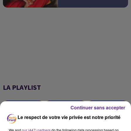
LA PLAYLIST
Continuer sans accepter
2h48
2h48
2h45
2h45
2h42
2h42
Le respect de votre vie privée est notre priorité
We and
our (447) partners
do the following data processing based on