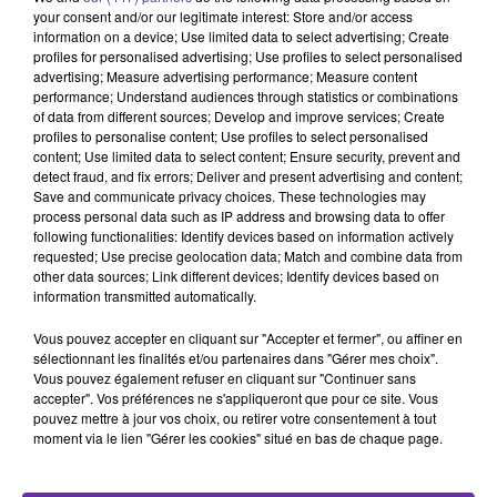
your consent and/or our legitimate interest: Store and/or access
information on a device; Use limited data to select advertising; Create
profiles for personalised advertising; Use profiles to select personalised
TALAL AL MADDAH
ZOUHAIR BAHAOUI
ASSALA
advertising; Measure advertising performance; Measure content
Maguadir (live)
Zouhair Bahaoui Ft.
Fouq 2023
performance; Understand audiences through statistics or combinations
@omarmontes -
Zendaya 2025
of data from different sources; Develop and improve services; Create
profiles to personalise content; Use profiles to select personalised
content; Use limited data to select content; Ensure security, prevent and
detect fraud, and fix errors; Deliver and present advertising and content;
Save and communicate privacy choices. These technologies may
process personal data such as IP address and browsing data to offer
A
following functionalities: Identify devices based on information actively
ÉCOUTER
requested; Use precise geolocation data; Match and combine data from
other data sources; Link different devices; Identify devices based on
EN CE
information transmitted automatically.
MOMENT
Vous pouvez accepter en cliquant sur "Accepter et fermer", ou affiner en
sélectionnant les finalités et/ou partenaires dans "Gérer mes choix".
Pacte de
Vous pouvez également refuser en cliquant sur "Continuer sans
accepter". Vos préférences ne s'appliqueront que pour ce site. Vous
défense
pouvez mettre à jour vos choix, ou retirer votre consentement à tout
Riyad-
moment via le lien "Gérer les cookies" situé en bas de chaque page.
Islamabad-
Ankara,
France : 8