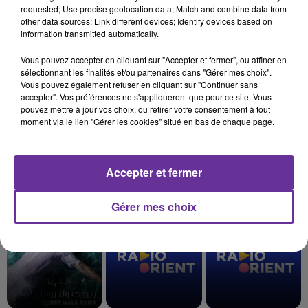
requested; Use precise geolocation data; Match and combine data from
other data sources; Link different devices; Identify devices based on
information transmitted automatically.
Vous pouvez accepter en cliquant sur "Accepter et fermer", ou affiner en
sélectionnant les finalités et/ou partenaires dans "Gérer mes choix".
Vous pouvez également refuser en cliquant sur "Continuer sans
accepter". Vos préférences ne s'appliqueront que pour ce site. Vous
pouvez mettre à jour vos choix, ou retirer votre consentement à tout
moment via le lien "Gérer les cookies" situé en bas de chaque page.
Accepter et fermer
LA PLAYLIST
Gérer mes choix
3h57
3h57
3h54
3h54
3h52
3h52