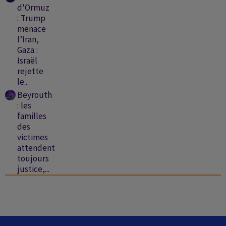
d'Ormuz
: Trump
menace
l’Iran,
Gaza :
Israël
rejette
le...
Beyrouth
: les
familles
des
victimes
attendent
toujours
justice,...