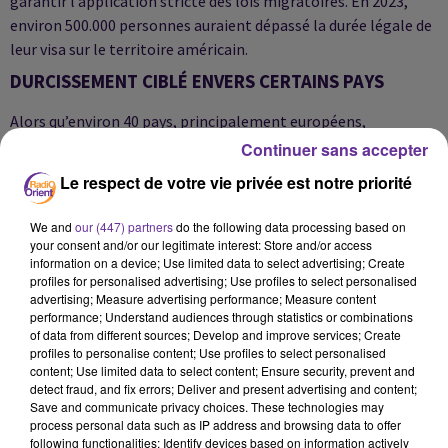
garantir l’application stricte des lois migratoires. En 2023,
environ 500.000 personnes auraient dépassé la durée légale de
leur visa sur le territoire américain.
DURCISSEMENT CIBLÉ ENVERS CERTAINS PAYS
Alors qu’environ 40 pays, principalement européens,
bénéficient toujours du programme d’exemption de visa
Continuer sans accepter
(ESTA) pour des séjours de moins de 90 jours, d’autres nations,
Le respect de votre vie privée est notre priorité
en particulier africaines, sont visées par un resserrement des
conditions d’entrée. Le Burundi a notamment vu la suspension
We and
our (447) partners
do the following data processing based on
de la délivrance de visas pour ses ressortissants, en raison de
your consent and/or our legitimate interest: Store and/or access
information on a device; Use limited data to select advertising; Create
"violations répétées" des règles de séjour.
profiles for personalised advertising; Use profiles to select personalised
Cette annonce survient alors que le président Donald Trump,
advertising; Measure advertising performance; Measure content
performance; Understand audiences through statistics or combinations
revenu au pouvoir en janvier, a fait de la lutte contre
of data from different sources; Develop and improve services; Create
l’immigration clandestine une priorité absolue. Fin juillet,
profiles to personalise content; Use profiles to select personalised
Human Rights Watch a dénoncé les conditions de détention
content; Use limited data to select content; Ensure security, prevent and
detect fraud, and fix errors; Deliver and present advertising and content;
dans certains centres pour migrants aux États-Unis, évoquant
Save and communicate privacy choices. These technologies may
des traitements dégradants et déshumanisants.
process personal data such as IP address and browsing data to offer
following functionalities: Identify devices based on information actively