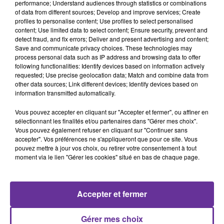
performance; Understand audiences through statistics or combinations
En plus de la France, Andorre, la Belgique, le Luxembourg,
of data from different sources; Develop and improve services; Create
profiles to personalise content; Use profiles to select personalised
Malte et Saint-Marin doivent selon la présidence française
content; Use limited data to select content; Ensure security, prevent and
reconnaitre également l’Etat palestinien. Le président
detect fraud, and fix errors; Deliver and present advertising and content;
palestinien Mahmoud Abbas n’est pas présent lors de cette
Save and communicate privacy choices. These technologies may
process personal data such as IP address and browsing data to offer
conférence. Il doit s'exprimer
following functionalities: Identify devices based on information actively
Mahmoud Abbas a salué les nouvelles reconnaissances les
requested; Use precise geolocation data; Match and combine data from
other data sources; Link different devices; Identify devices based on
qualifiant de "pas important et nécessaire vers la
information transmitted automatically.
concrétisation d'une paix juste et durable".
Vous pouvez accepter en cliquant sur "Accepter et fermer", ou affiner en
Quant au Premier ministre israélien, il a répété hier qu'il n'y
sélectionnant les finalités et/ou partenaires dans "Gérer mes choix".
aura pas d'Etat palestinien. Benjamin Netanyahu a menacé
Vous pouvez également refuser en cliquant sur "Continuer sans
accepter". Vos préférences ne s'appliqueront que pour ce site. Vous
d'étendre la colonisation en Cisjordanie. Parallèlement, deux
pouvez mettre à jour vos choix, ou retirer votre consentement à tout
ministres israéliens d'extrême droite appellent à l'annexion
moment via le lien "Gérer les cookies" situé en bas de chaque page.
de ce territoire palestinien occupé.
Accepter et fermer
Gérer mes choix