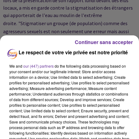
lors de la présentation de son rapport lundi devant des élus
locaux, a mis en garde contre la stigmatisation des étrangers
qui apporterait de l'eau au moulin de l'extrême
droite.
"Stigmatiser un groupe (de population) comme des
agresseurs sexuels est non seulement une erreur mais aussi
dangereux. C'est ce que font les charognards de l'extrême
Continuer sans accepter
droite, c'est leur seul argument", a-t-il martelé.
"Ca n'a aucune
Le respect de votre vie privée est notre priorité
importance de savoir si ces hommes (suspects des agressions,
ndlr) disposent d'un passeport arabe, africain ou allemand,
We and
our (447) partners
do the following data processing based on
s'ils sont nés et ont grandi ici ou s'ils viennent d'arriver. Ca n'a
your consent and/or our legitimate interest: Store and/or access
aucune implication concernant les poursuites pénales. Tous
information on a device; Use limited data to select advertising; Create
profiles for personalised advertising; Use profiles to select personalised
les hommes sont égaux devant la loi", a souligné le
advertising; Measure advertising performance; Measure content
ministre.
Ces déclarations interviennent alors que dans la nuit
performance; Understand audiences through statistics or combinations
of data from different sources; Develop and improve services; Create
de dimanche à lundi six Pakistanais et un Syrien ont été
profiles to personalise content; Use profiles to select personalised
violemment agressés par des inconnus dans deux incidents
content; Use limited data to select content; Ensure security, prevent and
séparés impliquant au total un vingtaine de personnes. Deux
detect fraud, and fix errors; Deliver and present advertising and content;
Save and communicate privacy choices. These technologies may
Pakistanais et le Syrien ont été blessés.
La politique
process personal data such as IP address and browsing data to offer
d'ouverture vis-à-vis des migrants d'Angela Merkel a été
following functionalities: Identify devices based on information actively
requested; Use precise geolocation data; Match and combine data from