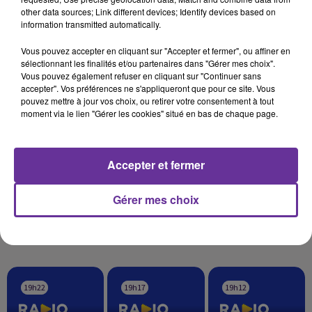
fragilisée par les évènements du Nouvel An, conduisant la
other data sources; Link different devices; Identify devices based on
chancelière à se prononcer en faveur d'une procédure facilitée
information transmitted automatically.
d'expulsion des demandeurs d'asile enfreignant la loi.
AFP
Vous pouvez accepter en cliquant sur "Accepter et fermer", ou affiner en
sélectionnant les finalités et/ou partenaires dans "Gérer mes choix".
Vous pouvez également refuser en cliquant sur "Continuer sans
accepter". Vos préférences ne s'appliqueront que pour ce site. Vous
pouvez mettre à jour vos choix, ou retirer votre consentement à tout
moment via le lien "Gérer les cookies" situé en bas de chaque page.
Accepter et fermer
Gérer mes choix
LA PLAYLIST
19h22
19h22
19h17
19h17
19h12
19h12