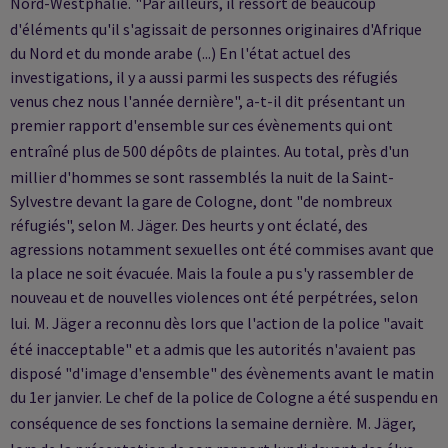
Nord-Westphalie.
"Par ailleurs, il ressort de beaucoup
d'éléments qu'il s'agissait de personnes originaires d'Afrique
du Nord et du monde arabe (...) En l'état actuel des
investigations, il y a aussi parmi les suspects des réfugiés
venus chez nous l'année dernière", a-t-il dit présentant un
premier rapport d'ensemble sur ces évènements qui ont
entraîné plus de 500 dépôts de plaintes.
Au total, près d'un
millier d'hommes se sont rassemblés la nuit de la Saint-
Sylvestre devant la gare de Cologne, dont "de nombreux
réfugiés", selon M. Jäger. Des heurts y ont éclaté, des
agressions notamment sexuelles ont été commises avant que
la place ne soit évacuée. Mais la foule a pu s'y rassembler de
nouveau et de nouvelles violences ont été perpétrées, selon
lui.
M. Jäger a reconnu dès lors que l'action de la police "avait
été inacceptable" et a admis que les autorités n'avaient pas
disposé "d'image d'ensemble" des évènements avant le matin
du 1er janvier. Le chef de la police de Cologne a été suspendu en
conséquence de ses fonctions la semaine dernière.
M. Jäger,