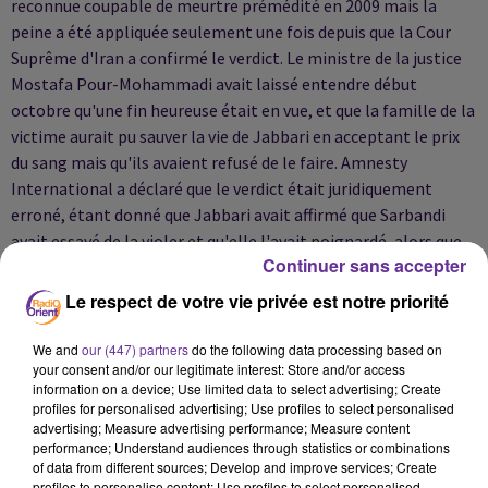
reconnue coupable de meurtre prémédité en 2009 mais la
peine a été appliquée seulement une fois depuis que la Cour
Suprême d'Iran a confirmé le verdict. Le ministre de la justice
Mostafa Pour-Mohammadi avait laissé entendre début
octobre qu'une fin heureuse était en vue, et que la famille de la
victime aurait pu sauver la vie de Jabbari en acceptant le prix
du sang mais qu'ils avaient refusé de le faire. Amnesty
International a déclaré que le verdict était juridiquement
erroné, étant donné que Jabbari avait affirmé que Sarbandi
avait essayé de la violer et qu'elle l'avait poignardé, alors que
Continuer sans accepter
le meurtrier était en fait un autre homme présent dans la
maison. http://www.huffingtonpost.fr/
Le respect de votre vie privée est notre priorité
We and
our (447) partners
do the following data processing based on
your consent and/or our legitimate interest: Store and/or access
information on a device; Use limited data to select advertising; Create
profiles for personalised advertising; Use profiles to select personalised
advertising; Measure advertising performance; Measure content
performance; Understand audiences through statistics or combinations
of data from different sources; Develop and improve services; Create
profiles to personalise content; Use profiles to select personalised