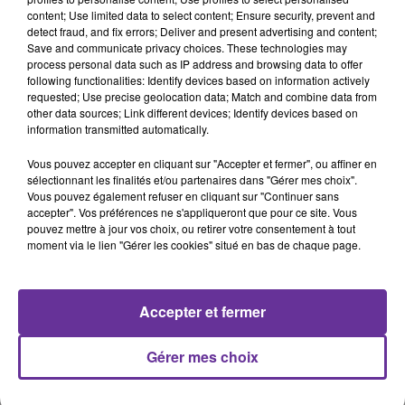
content; Use limited data to select content; Ensure security, prevent and
detect fraud, and fix errors; Deliver and present advertising and content;
Save and communicate privacy choices. These technologies may
process personal data such as IP address and browsing data to offer
following functionalities: Identify devices based on information actively
LA PLAYLIST
requested; Use precise geolocation data; Match and combine data from
other data sources; Link different devices; Identify devices based on
information transmitted automatically.
Vous pouvez accepter en cliquant sur "Accepter et fermer", ou affiner en
13h39
13h39
13h31
13h31
13h27
13h27
sélectionnant les finalités et/ou partenaires dans "Gérer mes choix".
Vous pouvez également refuser en cliquant sur "Continuer sans
accepter". Vos préférences ne s'appliqueront que pour ce site. Vous
pouvez mettre à jour vos choix, ou retirer votre consentement à tout
moment via le lien "Gérer les cookies" situé en bas de chaque page.
SAMI YOUSSEF
WAEL KFOURY
HUSSEIN AL DIK
Fiyyashiyya 2016
Chou Nater 2026
Maik Aala Almot 2018
Accepter et fermer
Gérer mes choix
A