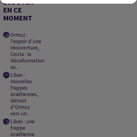
ÉCOUTER
EN CE
MOMENT
Ormuz :
l'espoir d'une
réouverture,
Ceuta : la
désinformation
au...
Liban :
nouvelles
frappes
israéliennes,
détroit
d'Ormuz
vers un...
Liban : une
frappe
israélienne