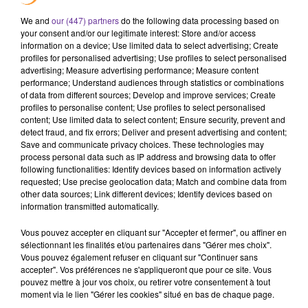
institutions républicaines et les institutions communautaires,
We and
our (447) partners
do the following data processing based on
une logique de l'unité et de la diversité. En presque un siècle, ce
your consent and/or our legitimate interest: Store and/or access
pays a produit sa propre culture, avec des acquis très
information on a device; Use limited data to select advertising; Create
profiles for personalised advertising; Use profiles to select personalised
importants au niveau des libertés individuelles et des libertés
advertising; Measure advertising performance; Measure content
des groupes. Cette expérience a également engendré des
performance; Understand audiences through statistics or combinations
frustrations, des interférences et des ruptures. Elle n'est
of data from different sources; Develop and improve services; Create
profiles to personalise content; Use profiles to select personalised
toujours pas résolue, ni conceptualisée. Elle met encore plus
content; Use limited data to select content; Ensure security, prevent and
en avant la difficulté d'aménager à un niveau politique le
detect fraud, and fix errors; Deliver and present advertising and content;
pluralisme culturel. Cette ambivalence ne peut être
Save and communicate privacy choices. These technologies may
process personal data such as IP address and browsing data to offer
surmontée de manière concrète qu'en définissant le
following functionalities: Identify devices based on information actively
pluralisme culturel à travers des paramètres identitaires
requested; Use precise geolocation data; Match and combine data from
objectifs, et en dégageant une plateforme assez solide
other data sources; Link different devices; Identify devices based on
information transmitted automatically.
d'éléments structurels communs. Comme tout édifice, la
construction identitaire a besoin de piliers et d'un socle.
Vous pouvez accepter en cliquant sur "Accepter et fermer", ou affiner en
Presque un siècle après sa déclaration, les décideurs libanais
sélectionnant les finalités et/ou partenaires dans "Gérer mes choix".
Vous pouvez également refuser en cliquant sur "Continuer sans
doivent se retrouver autour de principes fondateurs. En
accepter". Vos préférences ne s'appliqueront que pour ce site. Vous
prenant conscience que l'espace de débat devrait être national
pouvez mettre à jour vos choix, ou retirer votre consentement à tout
et non régional ou international. C'est cet espace défini le 1er
moment via le lien "Gérer les cookies" situé en bas de chaque page.