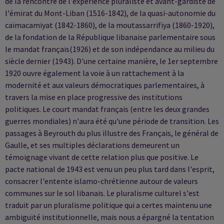
de la rencontre de l'expérience pluraliste et avant-gardiste de
l'émirat du Mont-Liban (1516-1842), de la quasi-autonomie du
caïmacamiyat (1842-1860), de la moutassarrifiya (1860-1920),
de la fondation de la République libanaise parlementaire sous
le mandat français(1926) et de son indépendance au milieu du
siècle dernier (1943). D'une certaine manière, le 1er septembre
1920 ouvre également la voie à un rattachement à la
modernité et aux valeurs démocratiques parlementaires, à
travers la mise en place progressive des institutions
politiques. Le court mandat français (entre les deux grandes
guerres mondiales) n'aura été qu'une période de transition. Les
passages à Beyrouth du plus illustre des Français, le général de
Gaulle, et ses multiples déclarations demeurent un
témoignage vivant de cette relation plus que positive. Le
pacte national de 1943 est venu un peu plus tard dans l'esprit,
consacrer l'entente islamo-chrétienne autour de valeurs
communes sur le sol libanais. Le pluralisme culturel s'est
traduit par un pluralisme politique qui a certes maintenu une
ambiguïté institutionnelle, mais nous a épargné la tentation