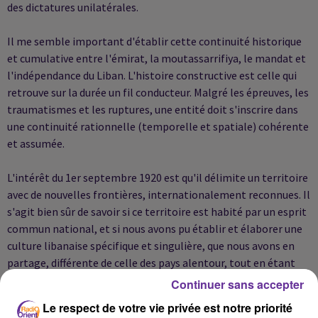
des dictatures unilatérales.
Il me semble important d'établir cette continuité historique
et cumulative entre l'émirat, la moutassarrifiya, le mandat et
l'indépendance du Liban. L'histoire constructive est celle qui
retrouve sur la durée un fil conducteur. Malgré les épreuves, les
traumatismes et les ruptures, une entité doit s'inscrire dans
une continuité rationnelle (temporelle et spatiale) cohérente
et assumée.
L'intérêt du 1er septembre 1920 est qu'il délimite un territoire
avec de nouvelles frontières, internationalement reconnues. Il
s'agit bien sûr de savoir si ce territoire est habité par un esprit
commun national, et si nous avons pu établir et élaborer une
culture libanaise spécifique et singulière, que nous avons en
partage, différente de celle des pays alentour, tout en étant
insérée dans notre environnement.
Continuer sans accepter
Le respect de votre vie privée est notre priorité
Certes, la difficulté du Liban a été de faire coïncider les