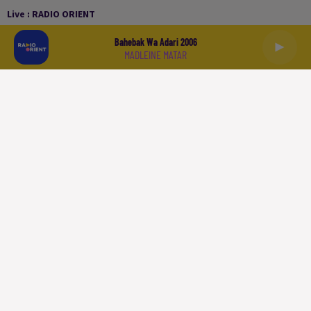
Live :
RADIO ORIENT
Bahebak Wa Adari 2006
MADLEINE MATAR
العربية
ACCUEIL
PODCASTS
LA PLAYLIST
L'INFO
SPORT
À LIRE
QUI SOMMES NOUS
CONTACT