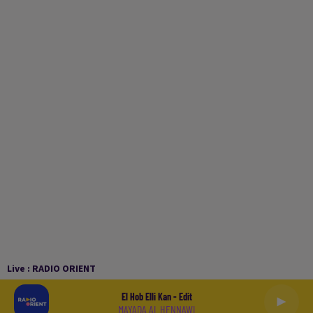
Live :
RADIO ORIENT
El Hob Elli Kan - Edit
MAYADA AL HENNAWI