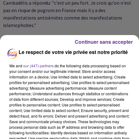
Cambadélis a répondu: "c'est un peu fort. Je crois qu'on n'est
pas en risque de pogrom en France mais il y a des
manifestations antisémites comme des manifestations
islamophobes."
Continuer sans accepter
Les députés socialistes, devant qui Jean-Christophe
Le respect de votre vie privée est notre priorité
Cambadélis s'est exprimé mardi matin, "soutiennent cette
proposition d'un corridor humanitaire", a indiqué à la presse
We and
our (447) partners
do the following data processing based on
leur porte-parole, le député de Saône-et-Loire Thomas
your consent and/or our legitimate interest: Store and/or access
Thévenoud.
information on a device; Use limited data to select advertising; Create
profiles for personalised advertising; Use profiles to select personalised
advertising; Measure advertising performance; Measure content
performance; Understand audiences through statistics or combinations
Lors de la réunion du groupe PS, "certains on fait état de leurs
of data from different sources; Develop and improve services; Create
interrogations sur les interdictions de manifestations, mais la
profiles to personalise content; Use profiles to select personalised
content; Use limited data to select content; Ensure security, prevent and
position du groupe est que lorsque toutes les garanties ne
detect fraud, and fix errors; Deliver and present advertising and content;
sont pas réunies, il est normal qu'elles ne soient pas
Save and communicate privacy choices. These technologies may
autorisées", a dit M. Thévenoud.
process personal data such as IP address and browsing data to offer
following functionalities: Identify devices based on information actively
requested; Use precise geolocation data; Match and combine data from