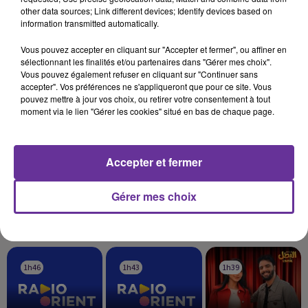
other data sources; Link different devices; Identify devices based on
Avec AFP
information transmitted automatically.
Vous pouvez accepter en cliquant sur "Accepter et fermer", ou affiner en
sélectionnant les finalités et/ou partenaires dans "Gérer mes choix".
Vous pouvez également refuser en cliquant sur "Continuer sans
accepter". Vos préférences ne s'appliqueront que pour ce site. Vous
pouvez mettre à jour vos choix, ou retirer votre consentement à tout
moment via le lien "Gérer les cookies" situé en bas de chaque page.
Accepter et fermer
Gérer mes choix
LA PLAYLIST
1h46
1h46
1h43
1h43
1h39
1h39