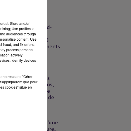
Pacte de
défense
Riyad-
erest: Store and/or
Islamabad-
tising; Use profiles to
Ankara,
tand audiences through
personalise content; Use
France : 8
 fraud, and fix errors;
départements
 may process personal
en...
mation actively
vices; Identify devices
Liban-
Israël:
rtenaires dans "Gérer
échec des
s'appliqueront que pour
discussions,
les cookies" situé en
un proche
présumé de
la DZ...
ux
Ormuz :
l'espoir d'une
réouverture,