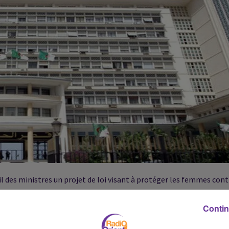
 des ministres un projet de loi visant à protéger les femmes cont
.
Contin
des sanctions contre "l'époux coupable de violence contre son