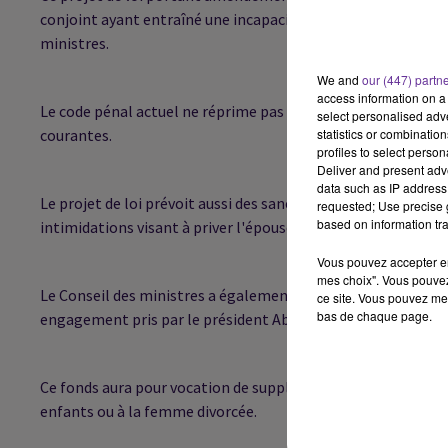
conjoint ayant entraîné une incapacité temporaire, un han
ministres.
We and
our (447) partn
access information on a 
Le code pénal actuel ne réprime pas explicitement les viole
select personalised ad
statistics or combinatio
courantes.
profiles to select person
Deliver and present adv
data such as IP address 
Le projet de loi prévoit aussi des sanctions contre "l'aband
requested; Use precise g
based on information tra
intimidations visant à priver l'épouse de ses biens".
Vous pouvez accepter en 
mes choix". Vous pouvez
Le Conseil des ministres a également adopté un projet de lo
ce site. Vous pouvez met
bas de chaque page.
engagement pris par le président Abdelaziz Bouteflika le 8 
Ce fonds aura pour vocation de suppléer l'incapacité d'un con
enfants ou à la femme divorcée.