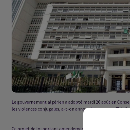
Le gouvernement algérien a adopté mardi 26 août en Conseil
les violences conjugales, a-t-on annoncé de source officielle
Ce projet de loi portant amendement du Code pénal prévoit 