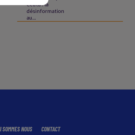
Ceuta : la
désinformation
au...