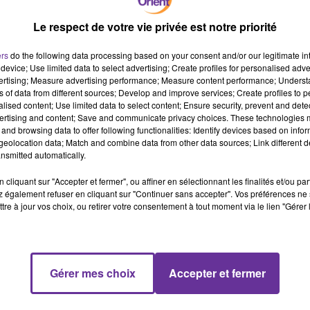
dicap ou une amputation", selon un communiqué du Conseil des
Le respect de votre vie privée est notre priorité
ers
do the following data processing based on your consent and/or our legitimate int
device; Use limited data to select advertising; Create profiles for personalised adver
nces conjugales, dans un pays conservateur où ces violences sont
vertising; Measure advertising performance; Measure content performance; Unders
ns of data from different sources; Develop and improve services; Create profiles to 
alised content; Use limited data to select content; Ensure security, prevent and detect
ertising and content; Save and communicate privacy choices. These technologies
and browsing data to offer following functionalities: Identify devices based on infor
on de l'épouse enceinte ou non" et réprime les "pressions et
eolocation data; Match and combine data from other data sources; Link different de
nsmitted automatically.
cliquant sur "Accepter et fermer", ou affiner en sélectionnant les finalités et/ou pa
 également refuser en cliquant sur "Continuer sans accepter". Vos préférences ne 
i prévoyant la création d'un fonds de pension alimentaire, un
tre à jour vos choix, ou retirer votre consentement à tout moment via le lien "Gérer 
mars dernier.
joint, constatée par la justice, de verser la pension alimentaire a
Gérer mes choix
Accepter et fermer