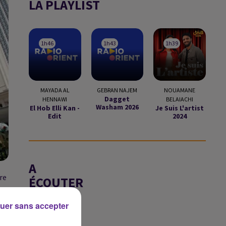
LA PLAYLIST
1h46
1h46
1h43
1h43
1h39
1h39
MAYADA AL
GEBRAN NAJEM
NOUAMANE
Dagget
HENNAWI
BELAIACHI
Washam 2026
El Hob Elli Kan -
Je Suis L'artist
Edit
2024
A
re
ÉCOUTER
EN CE
uer sans accepter
MOMENT